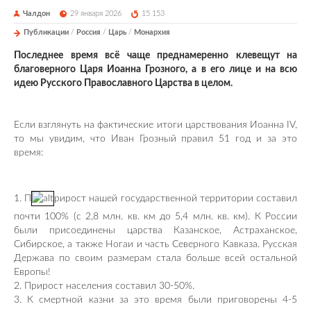
Чалдон
29 января 2026
15 153
Публикации
/
Россия
/
Царь
/
Монархия
Последнее время всё чаще преднамеренно клевещут на
благоверного Царя Иоанна Грозного, а в его лице и на всю
идею Русского Православного Царства в целом.
Если взглянуть на фактические итоги царствования Иоанна IV,
то мы увидим, что Иван Грозный правил 51 год и за это
время:
1. П
рирост нашей государственной территории составил
почти 100% (с 2,8 млн. кв. км до 5,4 млн. кв. км). К России
были присоединены царства Казанское, Астраханское,
Сибирское, а также Ногаи и часть Северного Кавказа. Русская
Держава по своим размерам стала больше всей остальной
Европы!
2. Прирост населения составил 30-50%.
3. К смертной казни за это время были приговорены 4-5