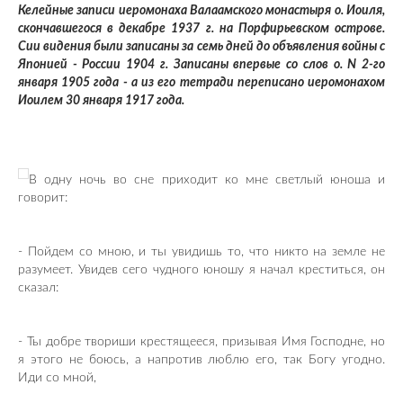
Келейные записи иеромонаха Валаамского монастыря о. Иоиля,
скончавшегося в декабре 1937 г. на Порфирьевском острове.
Сии видения были записаны за семь дней до объявления войны с
Японией - России 1904 г. Записаны впервые со слов о. N 2-го
января 1905 года - а из его тетради переписано иеромонахом
Иоилем 30 января 1917 года.
В одну ночь во сне приходит ко мне светлый юноша и
говорит:
- Пойдем со мною, и ты увидишь то, что никто на земле не
разумеет. Увидев сего чудного юношу я начал креститься, он
сказал:
- Ты добре твориши крестящееся, призывая Имя Господне, но
я этого не боюсь, а напротив люблю его, так Богу угодно.
Иди со мной,