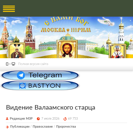
Полная версия сайта
Видение Валаамского старца
Редакция М3Р
7 июля 2026
69 753
Публикации
/
Православие
/
Пророчества