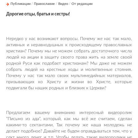
Публикации
/
Православие
/
Видео
/
От редакции
Дорогие отцы, братья и сестры!
Нередко у нас возникают вопросы. Почему же нас так мало,
активных и неравнодушных к происходящему православных
христиан? Почему мы не можем собрать достаточного числа
людей на акции в защиту своего права жить на земле своей
родной Руси как подобает христианам? Мы даже не можем
собрать людей на крестные ходы и молитвенные стояния.
Почему у нас так мало своих мультимедийных материалов,
призывающих ко Христу и жизни во Христе, которые
подвигали бы наших родных и близких к Церкви?
Предлагаем вашему вниманию интересный видеоролик
"Письмо из ада", который, как мы всё же считаем, сделан
какими-то сектантами. Так почему же наша молодежь не
делает подобное? Давайте не будем оправдываться тем, что у
сект много денег и т.п. Чтобы делать такие видеоролики не