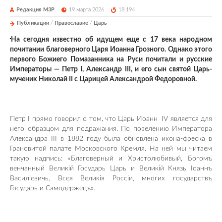
Редакция М3Р
19 марта 2026
18 194
Публикации
/
Православие
/
Царь
На сегодня известно об идущем еще с 17 века народном
почитании благоверного Царя Иоанна Грозного. Однако этого
первого Божиего Помазанника на Руси почитали и русские
Императоры — Петр I, Александр III, и его сын святой Царь-
мученик Николай II с Царицей Александрой Федоровной.
Петр I прямо говорил о том, что Царь Иоанн IV является для
него образцом для подражания. По повелению Императора
Александра III в 1882 году была обновлена икона-фреска в
Грановитой палате Московского Кремля. На ней мы читаем
такую надпись: «Благоверный и Христолюбивый, Богомъ
венчанный Великiй Государь Царь и Великiй Князь Iоаннъ
Василiевичь, Всея Великiя Россiи, многих государствъ
Государь и Самодержецъ».