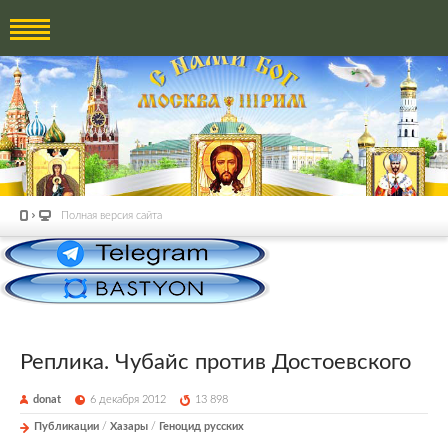
Полная версия сайта
Реплика. Чубайс против Достоевского
donat
6 декабря 2012
13 898
Публикации
/
Хазары
/
Геноцид русских