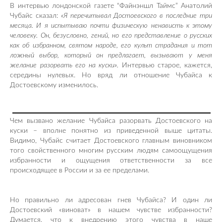
В интервью лондонской газете “Файнэншл Таймс” Анатолий
Чубайс сказал:
«Я перечитывал Достоевского в последние три
месяца. И я испытываю почти физическую ненависть к этому
человеку. Он, безусловно, гений, но его представление о русских
как об избранном, святом народе, его культ страдания и тот
ложный выбор, который он предлагает, вызывают у меня
желание разорвать его на куски».
Интервью старое, кажется,
середины нулевых. Но вряд ли отношение Чубайса к
Достоевскому изменилось.
Чем вызвано желание Чубайса разорвать Достоевского на
куски – вполне понятно из приведенной выше цитаты.
Видимо, Чубайс считает Достоевского главным виновником
того свойственного многим русским людям самоощущения
избранности и ощущения ответственности за все
происходящее в России и за ее пределами.
Но правильно ли адресован гнев Чубайса? И один ли
Достоевский «виноват» в нашем чувстве избранности?
Думается, что к внедрению этого чувства в наше