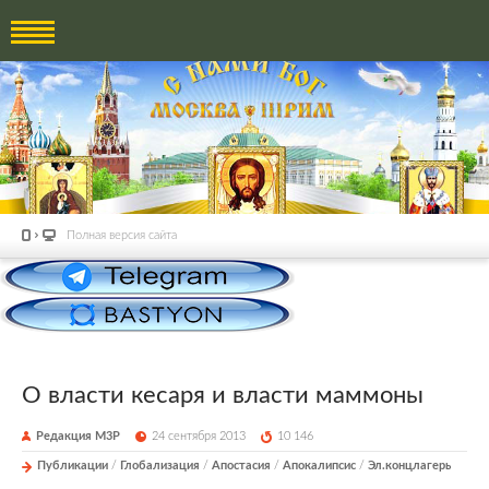
Полная версия сайта
О власти кесаря и власти маммоны
Редакция М3Р
24 сентября 2013
10 146
Публикации
/
Глобализация
/
Апостасия
/
Апокалипсис
/
Эл.концлагерь