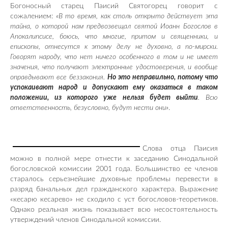
Богоносный старец Паисий Святогорец говорит с
сожалением:
«В то время, как столь открыто действует эта
тайна, о которой нам предвозвещал святой Иоанн Богослов в
Апокалипсисе, боюсь, что многие, притом и священники, и
епископы, отнесутся к этому делу не духовно, а по-мирски.
Говорят народу, что нет ничего особенного в том и не имеет
значения, что получают электронные удостоверения, и вообще
оправдывают все беззакония.
Но это неправильно, потому что
успокаивают народ и допускают ему оказаться в таком
положении, из которого уже нельзя будет выйти
. Всю
ответственность, безусловно, будут нести они»
.
Слова отца Паисия
можно в полной мере отнести к заседанию Синодальной
богословской комиссии 2001 года. Большинство ее членов
старалось серьезнейшие духовные проблемы перевести в
разряд банальных дел гражданского характера. Выражение
«кесарю кесарево» не сходило с уст богословов-теоретиков.
Однако реальная жизнь показывает всю несостоятельность
утверждений членов Синодальной комиссии.