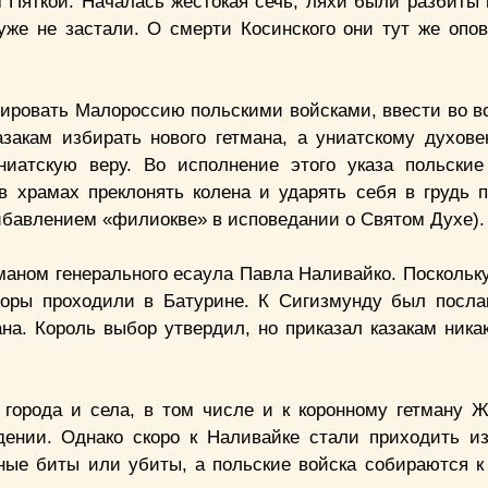
м Пяткой. Началась жестокая сечь, ляхи были разбиты 
 уже не застали. О смерти Косинского они тут же опо
пировать Малороссию польскими войсками, ввести во вс
закам избирать нового гетмана, а униатскому духове
иатскую веру. Во исполнение этого указа польски
 храмах преклонять колена и ударять себя в грудь 
ибавлением «филиокве» в исповедании о Святом Духе).
тманом генерального есаула Павла Наливайко. Поскольк
боры проходили в Батурине. К Сигизмунду был посла
на. Король выбор утвердил, но приказал казакам ника
города и села, в том числе и к коронному гетману Ж
ении. Однако скоро к Наливайке стали приходить из
иные биты или убиты, а польские войска собираются к