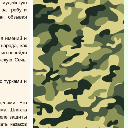
в иудейскую
 за требу и
н, обзывая
ия имений и
народа, как
тью перейдя
жскую Сечь,
с турками и
делами. Его
зма. Шляхта
деле защиты
ать казаков