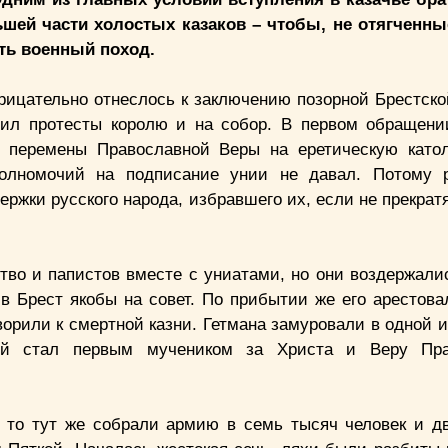
шей части холостых казаков – чтобы, не отягченн
ть военный поход.
трицательно отнеслось к заключению позорной Брестско
вил протесты королю и на собор. В первом обращени
в перемены Православной Веры на еретическую като
полномочий на подписание унии не давал. Потому 
ржки русского народа, избравшего их, если не прекрат
тво и папистов вместе с униатами, но они воздержалис
в Брест якобы на совет. По прибытии же его арестова
ворили к смертной казни. Гетмана замуровали в одной 
ий стал первым мучеником за Христа и Веру Пра
о, то тут же собрали армию в семь тысяч человек и д