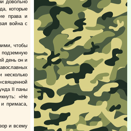
ни довольно
да, которые
кие права и
вая война с
ними, чтобы
в подземную
ий день он и
равославных
и несколько
 «священной
нда II паны
кнуть: «Не
 и примаса,
вор и всему