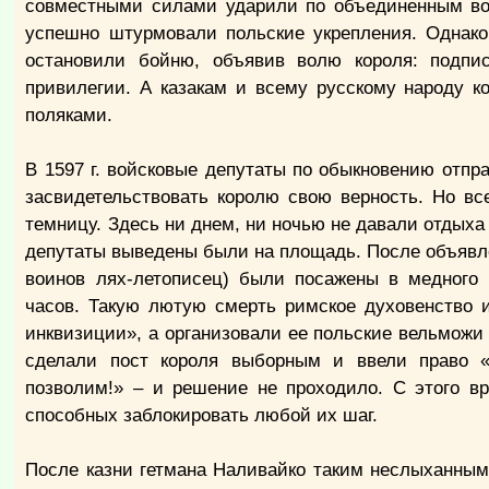
совместными силами ударили по объединенным вой
успешно штурмовали польские укрепления. Однако
остановили бойню, объявив волю короля: подпис
привилегии. А казакам и всему русскому народу к
поляками.
В 1597 г. войсковые депутаты по обыкновению отпр
засвидетельствовать королю свою верность. Но в
темницу. Здесь ни днем, ни ночью не давали отдыха 
депутаты выведены были на площадь. После объявле
воинов лях-летописец) были посажены в медного
часов. Такую лютую смерть римское духовенство
инквизиции», а организовали ее польские вельможи 
сделали пост короля выборным и ввели право «
позволим!» – и решение не проходило. С этого в
способных заблокировать любой их шаг.
После казни гетмана Наливайко таким неслыханным