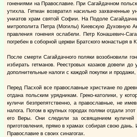
гонениями на Православие. При Сагайдачном польск
утихла. Гетман возвратил насильно захваченные 
униатов храм святой Софии. На Подоле Сагайдачн
митрополита Петра (Могилы) Киевскую Духовную Ак
правления гонения ослабели. Петр Конашевич-Сага
погребен в соборной церкви Братского монастыря в К
После смерти Сагайдачного поляки возобновили го
избирать гетманов. Реестровых казаков довели до
дополнительные налоги с каждой покупки и продажи,
Перед Пасхой все православные христиане по древ
отдана польским урядникам. Греко-католики, у кот
куличи безпрепятственно, а православные, не име
налога. Потом в крупных городах поляки отдали этот
его Веры. Они следили за освящением куличей 
приготовления, прямо в храмах собирая свою дань.
Православие в своих синагогах.