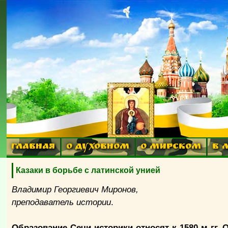
ГЛАВНАЯ
О ДУХОВНОМ
О МИРСКОМ
В 
Казаки в борьбе с латинской унией
Владимир Георгиевич Миронов,
преподаватель истории
.
Образование Сечи историки относят к 1580-м гг.