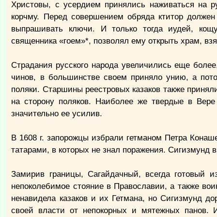
Христовы, с усердием принялись наживаться на р
корчму. Перед совершением обряда ктитор должен 
выпрашивать ключи. И только тогда иудей, кощ
священника «гоем»*, позволял ему открыть храм, взяв 
Страдания русского народа увеличились еще более
чинов, в большинстве своем приняло унию, а пото
поляки. Старшины реестровых казаков также принял
на сторону поляков. Наиболее же твердые в Вере
значительно ее усилив.
В 1608 г. запорожцы избрали гетманом Петра Конаш
татарами, в которых не знал поражения. Сигизмунд
Замирив границы, Сагайдачный, всегда готовый и
непоколебимое стояние в Православии, а также во
ненавидела казаков и их Гетмана, но Сигизмунд д
своей власти от непокорных и мятежных панов. 