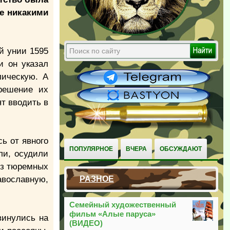
ые никакими
й унии 1595
и он указал
лическую. А
решение их
ят вводить в
ь от явного
ПОПУЛЯРНОЕ
ВЧЕРА
ОБСУЖДАЮТ
ли, осудили
из тюремных
вославную,
РАЗНОЕ
Семейный художественный
фильм «Алые паруса»
винулись на
(ВИДЕО)