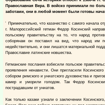
Православная Вера. В войско принимали по боль
заботами, они в любой момент были готовы нача
Примечательно, что казачество с самого начала о
г. Малороссийский гетман Федор Косинский напра
польскому правительству на то, что народ проти
соборянам он поставил на вид, что народ им 
недействительно, и они лишатся материальной подде
Православие латинские новшества.
Гетманские послания взбесили польское правительс
проявления ненависти. Они пригласили Косинского 
собором римского и униатского духовенства и приго
камер и уморили голодом. Так Федор Косинск
пострадавшим от униатов.
Как только казаки узнали о заключении Косинског