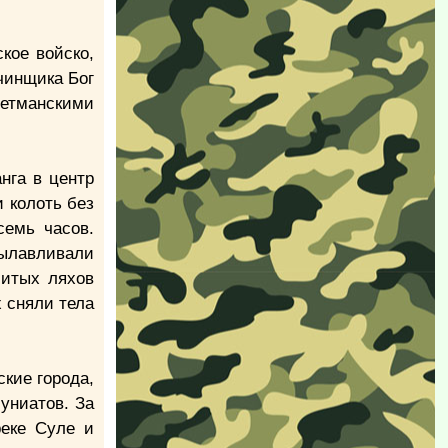
кое войско,
ачинщика Бог
гетманскими
нга в центр
и колоть без
семь часов.
вылавливали
битых ляхов
х сняли тела
кие города,
униатов. За
реке Суле и