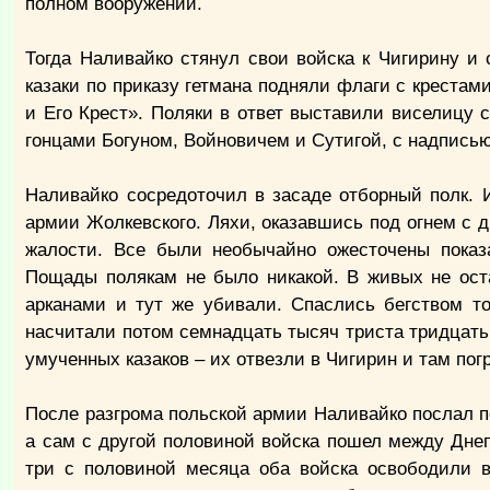
полном вооружении.
Тогда Наливайко стянул свои войска к Чигирину и 
казаки по приказу гетмана подняли флаги с крестам
и Его Крест». Поляки в ответ выставили виселицу
гонцами Богуном, Войновичем и Сутигой, с надписью
Наливайко сосредоточил в засаде отборный полк. И
армии Жолкевского. Ляхи, оказавшись под огнем с д
жалости. Все были необычайно ожесточены показ
Пощады полякам не было никакой. В живых не ост
арканами и тут же убивали. Спаслись бегством т
насчитали потом семнадцать тысяч триста тридцать 
умученных казаков – их отвезли в Чигирин и там по
После разгрома польской армии Наливайко послал по
а сам с другой половиной войска пошел между Днеп
три с половиной месяца оба войска освободили 