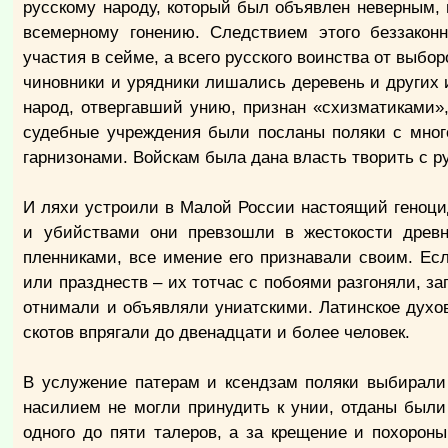
русскому народу, который был объявлен неверным,
всемерному гонению. Следствием этого беззаконн
участия в сейме, а всего русского воинства от выбо
чиновники и урядники лишались деревень и других и
народ, отвергавший унию, признан «схизматиками»,
судебные учреждения были посланы поляки с мног
гарнизонами. Войскам была дана власть творить с ру
И ляхи устроили в Малой России настоящий геноци
и убийствами они превзошли в жестокости древни
пленниками, все имение его признавали своим. Ес
или празднеств – их тотчас с побоями разгоняли, з
отнимали и объявляли униатскими. Латинское духов
скотов впрягали до двенадцати и более человек.
В услужение патерам и ксендзам поляки выбирали
насилием не могли принудить к унии, отданы были
одного до пяти талеров, а за крещение и похорон