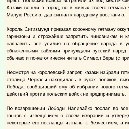
Брест. Польские войска встретили их под местечко
Казаки вошли в город, но в живых своего гетмана
Малую Россию, дав сигнал к народному восстанию.
Король Сигизмунд приказал коронному гетману окку
гарнизоны и строжайше запретить чиновникам и ка
направить все усилия на обращение народа в ун
обнаженными саблями принуждали русский народ в
обычаю и по-католически читать Символ Веры (с пр
Несмотря на королевский запрет, казаки избрали ге
столица Черкасы находилась в руках поляков, вы
Лобода, сообщивший ему об избрании нового гетма
действий против польских войск не предпринимать.
По возвращении Лободы Наливайко послал во все 
гонцов с извещением о своем избрании и утвержд
некоторые его посланцы изгнаны с безчестием, а 