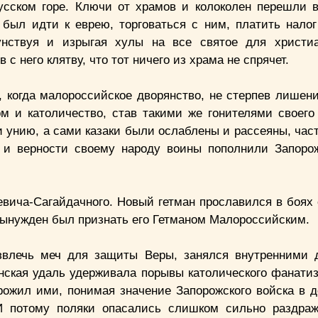
усском горе. Ключи от храмов и колоколен перешли 
был идти к еврею, торговаться с ним, платить налог
унствуя и изрыгая хулы на все святое для христиа
с него клятву, что тот ничего из храма не спрячет.
, когда малороссийское дворянство, не стерпев лишен
м и католичество, став такими же гонителями своего 
и унию, а сами казаки были ослаблены и рассеяны, час
 и верности своему народу воины пополнили Запоро
евича-Сагайдачного. Новый гетман прославился в боях 
 вынужден был признать его Гетманом Малороссийским.
звлечь меч для защиты Веры, занялся внутренними 
инская удаль удерживала порывы католического фанати
орожил ими, понимая значение Запорожского войска в 
И потому поляки опасались слишком сильно раздраж