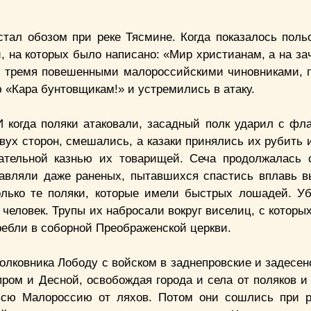
стал обозом при реке Тясмине. Когда показалось польс
и, на которых было написано: «Мир христианам, а на з
 с тремя повешенными малороссийскими чиновниками, 
 «Кара бунтовщикам!» и устремились в атаку.
 когда поляки атаковали, засадный полк ударил с фла
вух сторон, смешались, а казаки принялись их рубить 
ательной казнью их товарищей. Сеча продолжалась 
авляли даже раненых, пытавшихся спастись вплавь 
олько те поляки, которые имели быстрых лошадей. У
человек. Трупы их набросали вокруг виселиц, с которы
гребли в соборной Преображенской церкви.
лковника Лободу с войском в заднепровские и задесенс
ром и Десной, освобождая города и села от поляков и 
всю Малороссию от ляхов. Потом они сошлись при 