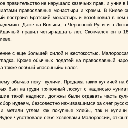
ое правительство не нарушало казачьих прав, и уния в
униатами православные монастыри и храмы. В Киеве о
ый построил Братский монастырь и возобновил в нем
адемию. Даже на Волыни, в Червонной Руси и в Литве
йдачный правил четырнадцать лет. Скончался он в 16
иеве.
нение с еще большей силой и жестокостью. Малоросса
 упадка. Кроме обычных податей на православный нар
 а также особый «пасочный» налог.
нему обычаю пекут куличи. Продажа таких куличей на 
орых был на груди тряпочный лоскут с надписью «униат
вшие такой надписи, должны были отдавать часть кул
 сбор иудеям, безсовестно наживавшимся за счет русск
и метили углем как покупные хлебы, так и куличи
 Иудеи чувствовали себя хозяевами Малороссии, открыт