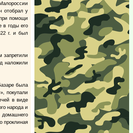
 Малороссии
н отобрал у
 при помощи
 в годы его
22 г. и был
м запретили
од наложили
базаре была
», покупали
ичей в виде
ого народа и
 домашнего
о проклиная