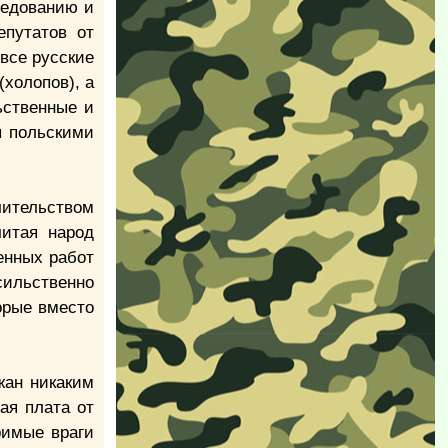
ледованию и
епутатов от
 все русские
холопов), а
ьственные и
ы польскими
чительством
читая народ
енных работ
сильственно
орые вместо
жан никаким
ая плата от
римые враги