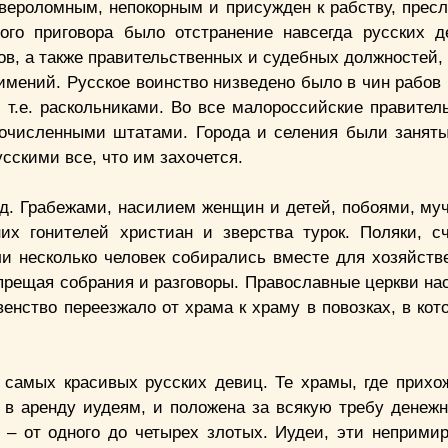
 вероломным, непокорным и присужден к рабству, прес
ого приговора было отстранение навсегда русских д
ров, а также правительственных и судебных должностей,
мений. Русское воинство низведено было в чин рабов (
 т.е. раскольниками. Во все малороссийские правител
очисленными штатами. Города и селения были занят
сскими все, что им захочется.
д. Грабежами, насилием женщин и детей, побоями, му
х гонителей христиан и зверства турок. Поляки, с
ли несколько человек собирались вместе для хозяйств
апрещая собрания и разговоры. Православные церкви на
енство переезжало от храма к храму в повозках, в кот
 самых красивых русских девиц. Те храмы, где прихо
 в аренду иудеям, и положена за всякую требу денежн
ы – от одного до четырех злотых. Иудеи, эти неприми