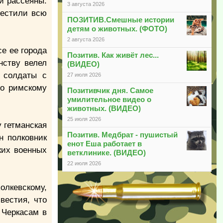
и рассеяны.
3 августа 2026
вестили всю
ПОЗИТИВ.Смешные истории
детям о животных. (ФОТО)
2 августа 2026
е ее города
Позитив. Как живёт лес...
нству велел
(ВИДЕО)
е солдаты с
27 июля 2026
по римскому
Позитивчик дня. Самое
умилительное видео о
животных. (ВИДЕО)
25 июля 2026
у гетманская
Позитив. Медбрат - пушистый
н полковник
енот Еша работает в
ких военных
ветклинике. (ВИДЕО)
22 июля 2026
олкевскому,
вестия, что
 Черкасам в