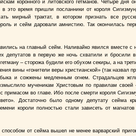
скам коронного и литовского гетманов. Четыре дня о
 в это время пришли посланники от короля Сигизмун
ать мирный трактат, в котором признать все русс
ороль и сейм даровали амнистию. Так окончилась пер
авились на главный сейм. Наливайко явился вместе с 
сех депутатов в первую же ночь схватили и бросили 
гетману – сторожа будили его обухом секиры, а на трет
ния вины «гонители веры христианской» (так назвал п
 быка и сожжены медленным огнем. Страдальцев жгл
 измыслило мученикам Христовым по правилам своей
с примасом во главе. Ибо после смерти короля Сигизму
вето». Достаточно было одному депутату сейма кри
ремени короли полностью стали зависеть от магнатов
 способом от сейма вышел не менее варварский приго