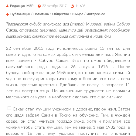
Редакция М3Р
22 октября 2017
11 603
Публикации
/
Политика
/
Общество
/
В мире
/
Интересное
Трагическая судьба японского аса Второй Мировой войны Сабуро
Сакаи, ставшего жертвой манипуляций религиозных пособников
американских оккупантов весьма актуальна в наши дни
22 сентября 2013 года исполнилось ровно 13 лет со дня
смерти одного из самых храбрых и умелых летчиков Японии
всех времен - Сабуро Сакаи. Этот потомок обедневшего
самурайского рода родился 26 августа 1916 г. После
буржуазной «революции Мейндзи», которая нанесла сильный
удар по всему аристократическому в Японии, его семья вела
жизнь простых крестьян. Вдобавок ко всему, в возрасте 11
лет он потерял отца. Но жизненные трудности не сломали
маленького самурая, а наоборот, сделали его еще сильнее.
Сакаи стал лучшим учеником в деревне, где он жил. Затем
его дядя забрал Сакаи в Токио на обучение. Там, в чуждой
среде, он стал учиться гораздо хуже, хотя и прилагал все
усилия чтобы стать лучшим. Тем не менее, 1 мая 1932 года, в
возрасте 16 лет, ему удалось поступить на японский