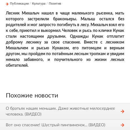
Публикации
/
Культура
/
Позитив
Лесник Михалыч нашел в чаще маленького рысенка, мать
которого застрелили браконьеры. Малыш остался без
родителей и мог запросто погибнуть в лесу. Михалыч взял его
к себе, приютил и выкормил. Человек и рысь по кличке Кунак
стали настоящими друзьями. Однажды Кунак отплатит
доброму леснику за свое спасение. Вместе с лесником
Михалычем и рысью Кунаком, его питомцем и верным
другом, мы пройдем по потаённым лесным тропкам и увидим
немало забавного, и поучительного из жизни лесных
обитателей.
Похожие новости
О братьях наших меньших. Даже животные милосерднее
человека. (ВИДЕО)
Вот оно спасение! Шустрый пингвиненок... (ВИДЕО)