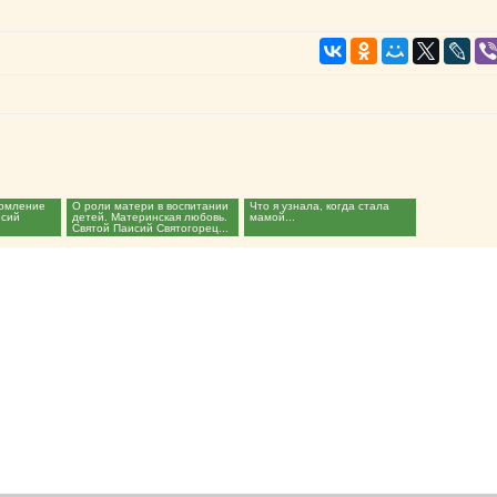
ормление
О роли матери в воспитании
Что я узнала, когда стала
исий
детей. Материнская любовь.
мамой...
Святой Паисий Святогорец...