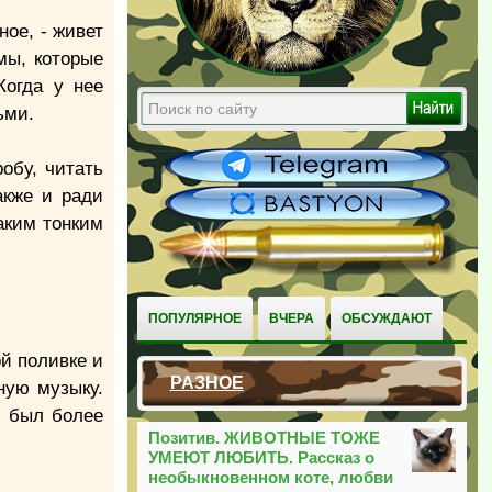
ное, - живет
мы, которые
Когда у нее
ьми.
обу, читать
акже и ради
аким тонким
ПОПУЛЯРНОЕ
ВЧЕРА
ОБСУЖДАЮТ
ой поливке и
РАЗНОЕ
ную музыку.
х был более
Позитив. ЖИВОТНЫЕ ТОЖЕ
УМЕЮТ ЛЮБИТЬ. Рассказ о
необыкновенном коте, любви