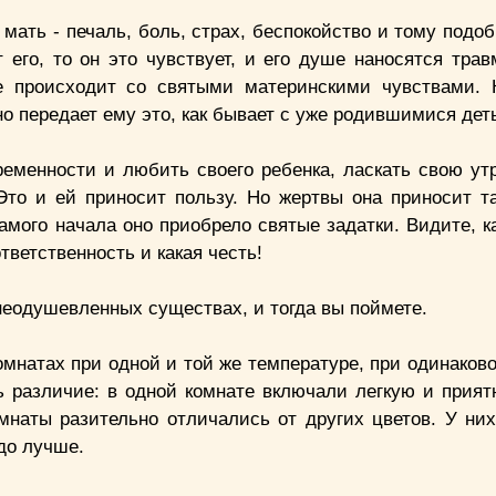
 мать - печаль, боль, страх, беспокойство и тому подоб
 его, то он это чувствует, и его душе наносятся трав
е происходит со святыми материнскими чувствами. 
нно передает ему это, как бывает с уже родившимися дет
еменности и любить своего ребенка, ласкать свою утр
Это и ей приносит пользу. Но жертвы она приносит т
амого начала оно приобрело святые задатки. Видите, к
ветственность и какая честь!
неодушевленных существах, и тогда вы поймете.
омнатах при одной и той же температуре, при одинаков
 различие: в одной комнате включали легкую и прият
омнаты разительно отличались от других цветов. У ни
до лучше.