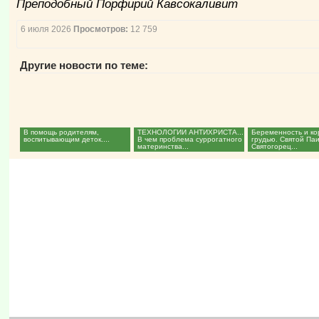
Преподобный Порфирий Кавсокаливит
6 июля 2026
Просмотров:
12 759
Другие новости по теме:
В помощь родителям,
ТЕХНОЛОГИИ АНТИХРИСТА...
Беременность и к
воспитывающим деток....
В чем проблема суррогатного
грудью. Святой Па
материнства...
Святогорец...