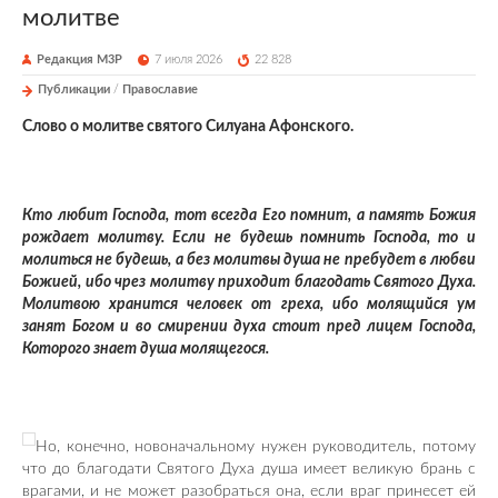
молитве
Редакция М3Р
7 июля 2026
22 828
Публикации
/
Православие
Слово о молитве святого Силуана Афонского.
Кто любит Господа, тот всегда Его помнит, а память Божия
рождает молитву. Если не будешь помнить Господа, то и
молиться не будешь, а без молитвы душа не пребудет в любви
Божией, ибо чрез молитву приходит благодать Святого Духа.
Молитвою хранится человек от греха, ибо молящийся ум
занят Богом и во смирении духа стоит пред лицем Господа,
Которого знает душа молящегося.
Но, конечно, новоначальному нужен руководитель, потому
что до благодати Святого Духа душа имеет великую брань с
врагами, и не может разобраться она, если враг принесет ей