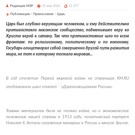
Редакция М3Р
19 мая 2026
21 077
Публикации
/
Православие
/
Царь
Царь был глубоко верующим человеком, и ему действительно
противостояло масонское сообщество, подменившее веру во
Христа верой в сатану. Так что противостояние шло по всем
фронтам: по религиозному, политическому и по военному.
Госу
дарь олицетворял собой совершенно другой путь развития
мира, не тот к которому толкала мировая...
В год столетия Первой мировой войны на страницах KM.RU
опубликовали цикл статей
«Дореволюционная России».
Темами материалов была не только война, но и экономическое
положение нашей страны в 1913 году, политический портрет
Николая II, детали свержения монархии в России и многое другое.