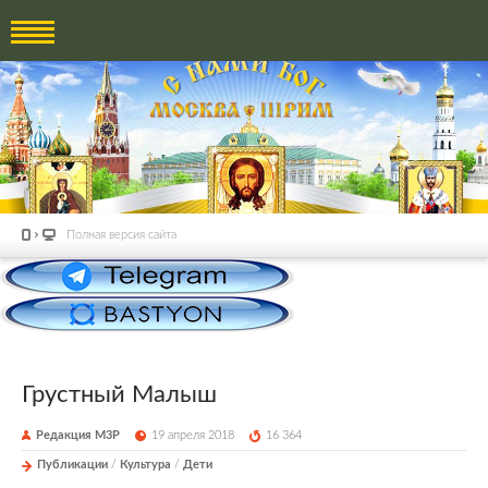
Полная версия сайта
Грустный Малыш
Редакция М3Р
19 апреля 2018
16 364
Публикации
/
Культура
/
Дети