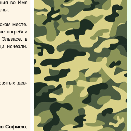
ения во Имя
ены.
оком месте.
ие погребли
 Эльзасе, в
и исчезли.
святых дев-
ию Софиею,