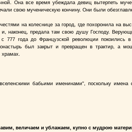
ечной. Она все время убеждала девиц вытерпеть муч
ечали свою мученическую кончину. Они были обезглавл
честями на колеснице за город, где похоронила на выс
й и, наконец, предала там свою душу Господу. Верующ
с 777 года до Французской революции покоились в
онастырь был закрыт и превращен в трактир, а мощ
 храмах.
вселенскими бабьими именинами", поскольку имена 
лавим, величаем и ублажаем, купно с мудрою матер