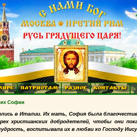
МИРЕ
ПАТРИОТАМ
РАЗНОЕ
КОНТАКТЫ
 их Софии
лись в Италии. Их мать, София была благочестив
трех христианских добродетелей, чтобы они пок
удрость, воспитывала их в любви ко Господу Иису