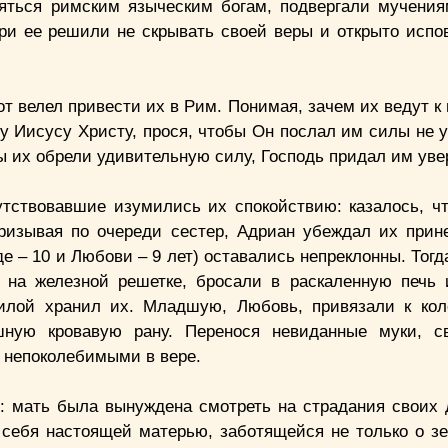
няться римским языческим богам, подвергали мучения
ри ее решили не скрывать своей веры и открыто испо
т велел привести их в Рим. Понимая, зачем их ведут к
у Иисусу Христу, прося, чтобы Он послал им силы не 
 их обрели удивительную силу, Господь придал им уве
утствовавшие изумились их спокойствию: казалось, ч
Призывая по очереди сестер, Адриан убеждал их прин
 – 10 и Любови – 9 лет) оставались непреклонны. Тогд
и на железной решетке, бросали в раскаленную печь 
илой хранил их. Младшую, Любовь, привязали к кол
шную кровавую рану. Перенося невиданные муки, с
 непоколебимыми в вере.
: мать была вынуждена смотреть на страдания своих 
 себя настоящей матерью, заботящейся не только о з