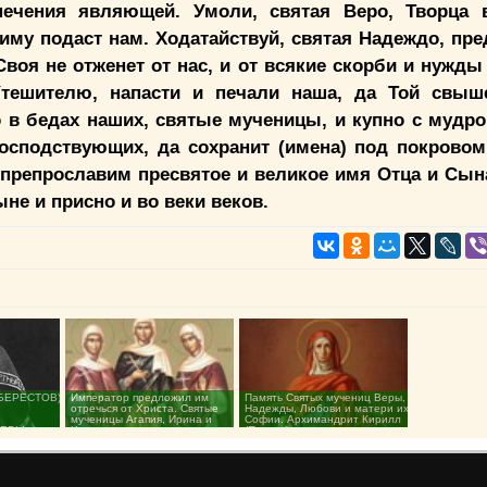
печения являющей. Умоли, святая Веро, Творца
иму подаст нам. Ходатайствуй, святая Надеждо, пр
Своя не отженет от нас, и от всякие скорби и нужды
тешителю, напасти и печали наша, да Той свыш
 в бедах наших, святые мученицы, и купно с мудр
осподствующих, да сохранит (имена) под покровом
 препрославим пресвятое и великое имя Отца и Сын
не и присно и во веки веков.
БЕРЕСТОВ)
Император предложил им
Память Святых мучениц Веры,
отречься от Христа. Святые
Надежды, Любови и матери их
мученицы Агапия, Ирина и
Софии. Архимандрит Кирилл
ЕРЫ.
Хиония...
(Павлов)...