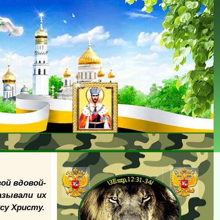
ой вдовой-
азывали их
су Христу.