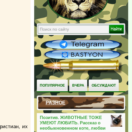
ПОПУЛЯРНОЕ
ВЧЕРА
ОБСУЖДАЮТ
РАЗНОЕ
Позитив. ЖИВОТНЫЕ ТОЖЕ
УМЕЮТ ЛЮБИТЬ. Рассказ о
ристиан, их
необыкновенном коте, любви