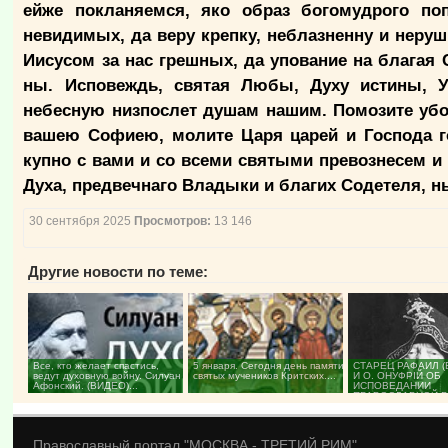
ейже покланяемся, яко образ богомудрого по
невидимых, да веру крепку, неблазненну и неруш
Иисусом за нас грешных, да упование на благая 
ны. Исповеждь, святая Любы, Духу истины, У
небесную низпослет душам нашим. Помозите убо
вашею Софиею, молите Царя царей и Господа г
купно с вами и со всеми святыми превознесем и
Духа, предвечнаго Владыки и благих Содетеля, ны
30 сентября 2025
Просмотров:
13 146
Другие новости по теме:
Все, кто желает спастись,
5 января. Сегодня день памяти
СТАРЕЦ РАФАИЛ (
ведут духовную войну. Силуан
святых мучеников Критских....
И О. ОНУФРIЙ ОБ
Афонский. (ВИДЕО)...
ИСПОВЕДАНИИ
ПРАВОСЛАВНОЙ В
(ВИДЕО)...
Православный портал "МОСКВА - ТРЕТИЙ РИМ"