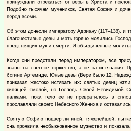
принуждали отрекаться от веры в Христа и покло
Подобно тысячам мучеников, Святая София и доче
перед всеми.
Об этом донесли императору Адриану (117–138), и то
благочестивые девы и мать горячо молились Господ
предстоящих мук и смерти. И объединенные молитвы
Когда они предстали перед императором, все прис
званы на светлое торжество, а не на истязания. 
богине Артемиде. Юные девы (Вере было 12, Надежде
приказал жестоко истязать их: святых девиц жгл
кипящей смолой, но Господь Своей Невидимой С
палками, пока тело ее не превратилось в спло
прославляли своего Небесного Жениха и оставались
Святую Софию подвергли иной, тяжелейшей, пытке
она проявила необыкновенное мужество и показала