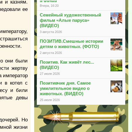
и жизни
м и казням.
Вчера, 16:20
ведовали ее
Семейный художественный
фильм «Алые паруса»
(ВИДЕО)
 императору,
3 августа 2026
устрашиться
ПОЗИТИВ.Смешные истории
ренности.
детям о животных. (ФОТО)
2 августа 2026
то они были
Позитив. Как живёт лес...
(ВИДЕО)
ести жертву
27 июля 2026
а император
и в котел с
Позитивчик дня. Самое
умилительное видео о
есу и били
животных. (ВИДЕО)
вятые девы
25 июля 2026
дочерей. Но
емной жизни