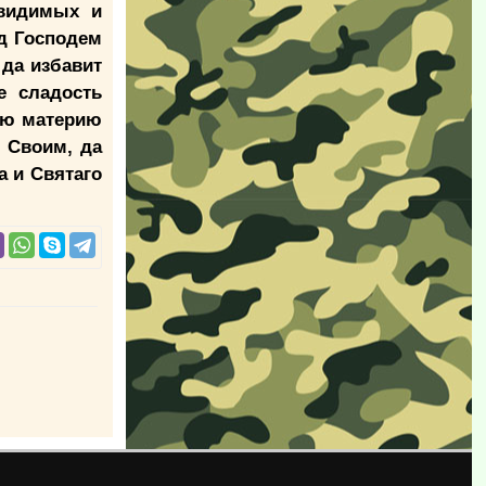
 видимых и
ед Господем
 да избавит
е сладость
ою материю
 Своим, да
а и Святаго