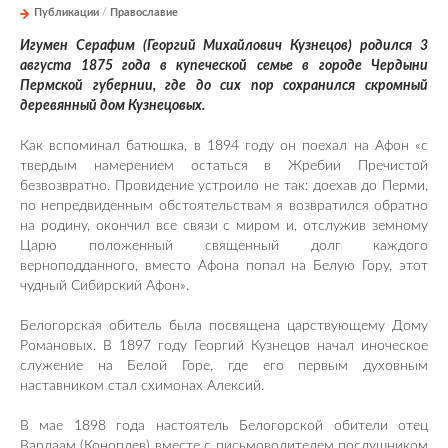
Публикации
/
Православие
Игумен Серафим (Георгий Михайлович Кузнецов) родился 3
августа 1875 года в купеческой семье в городе Чердыни
Пермской губернии, где до сих пор сохранился скромный
деревянный дом Кузнецовых.
Как вспоминал батюшка, в 1894 году он поехал на Афон «с
твердым намерением остаться в Жребии Пречистой
безвозвратно. Провидение устроило не так: доехав до Перми,
по непредвиденным обстоятельствам я возвратился обратно
на родину, окончил все связи с миром и, отслужив земному
Царю положенный священный долг каждого
верноподданного, вместо Афона попал на Белую Гору, этот
чудный Сибирский Афон».
Белогорская обитель была посвящена царствующему Дому
Романовых. В 1897 году Георгий Кузнецов начал иноческое
служение на Белой Горе, где его первым духовным
наставником стал схимонах Алексий.
В мае 1898 года настоятель Белогорской обители отец
Варлаам (Коноплев) вместе с письмоводителем послушником