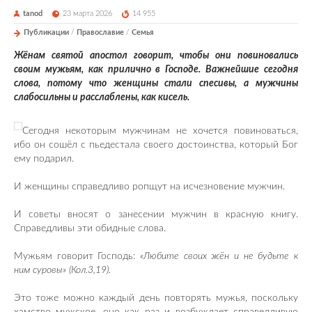
tanod
23 марта 2026
14 955
Публикации
/
Православие
/
Семья
Жёнам святой апостол говорит, чтобы они повиновались
своим мужьям, как прилично в Господе. Важнейшие сегодня
слова, потому что женщины стали спесивы, а мужчины
слабосильны и расслаблены, как кисель.
Сегодня некоторым мужчинам не хочется повиноваться,
ибо он сошёл с пьедестала своего достоинства, который Бог
ему подарил.
И женщины справедливо ропщут на исчезновение мужчин.
И советы вносят о занесении мужчин в красную книгу.
Справедливы эти обидные слова.
Мужьям говорит Господь:
«Любите своих жён и не будьте к
ним суровы» (Кол.3,19).
Это тоже можно каждый день повторять мужья, поскольку
хамство мужское, оно как раз и возбуждает справедливую