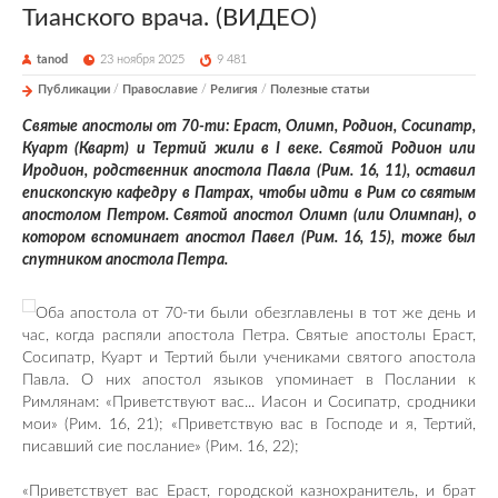
Тианского врача. (ВИДЕО)
tanod
23 ноября 2025
9 481
Публикации
/
Православие
/
Религия
/
Полезные статьи
Святые апостолы от 70-ти: Ераст, Олимп, Родион, Сосипатр,
Куарт (Кварт) и Тертий жили в I веке. Святой Родион или
Иродион, родственник апостола Павла (Рим. 16, 11), оставил
епископскую кафедру в Патрах, чтобы идти в Рим со святым
апостолом Петром. Святой апостол Олимп (или Олимпан), о
котором вспоминает апостол Павел (Рим. 16, 15), тоже был
спутником апостола Петра.
Оба апостола от 70-ти были обезглавлены в тот же день и
час, когда распяли апостола Петра. Святые апостолы Ераст,
Сосипатр, Куарт и Тертий были учениками святого апостола
Павла. О них апостол языков упоминает в Послании к
Римлянам: «Приветствуют вас... Иасон и Сосипатр, сродники
мои» (Рим. 16, 21); «Приветствую вас в Господе и я, Тертий,
писавший сие послание» (Рим. 16, 22);
«Приветствует вас Ераст, городской казнохранитель, и брат