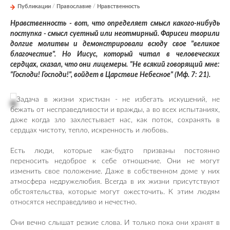
Публикации
/
Православие
/
Нравственность
Нравственность - вот, что определяет смысл какого-нибудь
поступка - смысл суетный или неотмирный. Фарисеи творили
долгие молитвы и демонстрировали всюду свое "великое
благочестие". Но Иисус, который читал в человеческих
сердцах, сказал, что они лицемеры. "Не всякий говорящий мне:
"Господи! Господи!", войдет в Царствие Небесное" (Мф. 7: 21).
Задача в жизни христиан - не избегать искушений, не
бежать от несправедливости и вражды, а во всех испытаниях,
даже когда зло захлестывает нас, как поток, сохранять в
сердцах чистоту, тепло, искренность и любовь.
Есть люди, которые как-будто призваны постоянно
переносить недоброе к себе отношение. Они не могут
изменить свое положение. Даже в собственном доме у них
атмосфера недружелюбия. Всегда в их жизни присутствуют
обстоятельства, которые могут ожесточить. К этим людям
относятся несправедливо и нечестно.
Они вечно слышат резкие слова. И только пока они хранят в