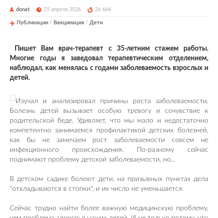
donat
25 апреля 2026
26 664
Публикации
/
Вакцинация
/
Дети
Пишет Вам врач-терапевт с 35-летним стажем работы.
Многие годы я заведовал терапевтическим отделением,
наблюдал, как менялась с годами заболеваемость взрослых и
детей.
Изучал и анализировал причины роста заболеваемости.
Болезнь детей вызывает особую тревогу и сочувствие к
родительской беде. Удивляет, что мы мало и недостаточно
компетентно занимаемся профилактикой детских болезней,
как бы не замечаем рост заболеваемости совсем не
инфекционного происхождения. По-разному сейчас
поднимают проблему детской заболеваемости, но...
В детском садике болеют дети, на призывных пунктах дела
"откладываются в стопки", и их число не уменьшается.
Сейчас трудно найти более важную медицинскую проблему,
чем проблема здоровья наших детей. И не только потому, что