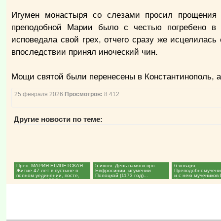
Игумен монастыря со слезами просил прощения 
преподобной Марии было с честью погребено в 
исповедала свой грех, отчего сразу же исцелилась 
впоследствии принял иноческий чин.
Мощи святой были перенесены в Константинополь, а 
25 февраля 2026
Просмотров:
8 412
Другие новости по теме:
Преп. МАРИЯ ЕГИПЕТСКАЯ.
5 июня. День памяти прп.
6 января.
Житие 47 лет в пустыне в
Евфросинии, игумении
Преподобномучени
полном уединении, посте,
Полоцкой (1173 год)...
и с нею мучеников 
молитве. (ВИДЕО)...
Иакинфа и Клавдии