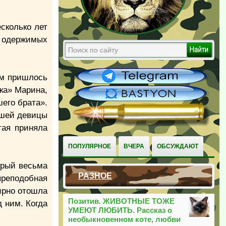
сколько лет
 одержимых
им пришлось
ока» Марина,
шего брата».
вшей девицы
тая приняла
ПОПУЛЯРНОЕ
ВЧЕРА
ОБСУЖДАЮТ
орый весьма
РАЗНОЕ
реподобная
ирно отошла
Позитив. ЖИВОТНЫЕ ТОЖЕ
 ним. Когда
УМЕЮТ ЛЮБИТЬ. Рассказ о
необыкновенном коте, любви