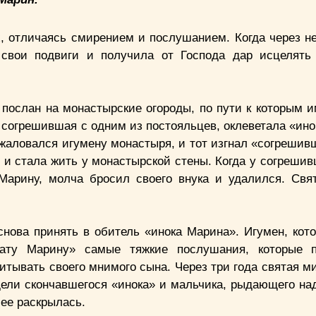
, отличаясь смирением и послушанием. Когда через не
 свои подвиги и получила от Господа дар исцелять
послан на монастырские огороды, по пути к которым 
, согрешившая с одним из постояльцев, оклеветала «ин
ожаловался игумену монастыря, и тот изгнал «согрешив
е и стала жить у монастырской стены. Когда у согреши
 Марину, молча бросил своего внука и удалился. Свя
снова принять в обитель «инока Марина». Игумен, кот
рату Марину» самые тяжкие послушания, которые п
тывать своего мнимого сына. Через три года святая м
ели скончавшегося «инока» и мальчика, рыдающего над
 ее раскрылась.