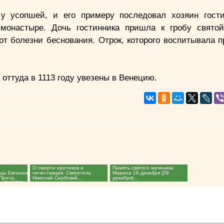
у усопшей, и его примеру последовал хозяин гости
монастыре. Дочь гостинника пришла к гробу святой
от болезни беснования. Отрок, которого воспитывала п
оттуда в 1113 году увезены в Венецию.
О смерти еретиков и
Память святого мученика
цы Евгении
нечестивцев. Святитель
Марина 16 декабря (29
Прота,
Николай Сербский...
декабря)...
. (ВИДЕО)...