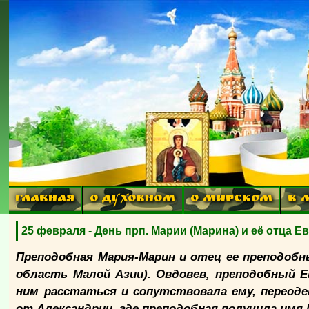
ГЛАВНАЯ
О ДУХОВНОМ
О МИРСКОМ
В 
25 февраля - День прп. Марии (Марина) и её отца Е
Преподобная Мария-Марин и отец ее преподобны
область Малой Азии). Овдовев, преподобный Е
ним расстаться и сопутствовала ему, переоде
от Александрии, где преподобная получила имя 