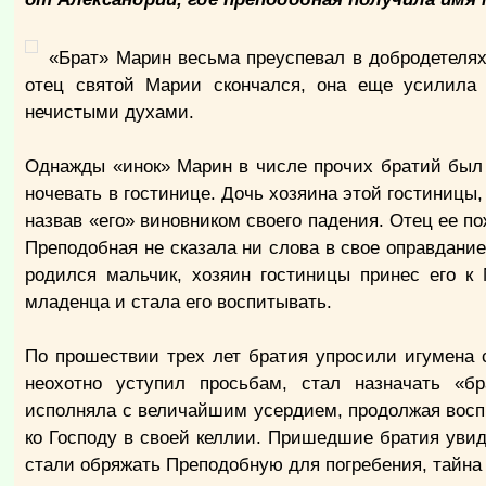
«Брат» Марин весьма преуспевал в добродетелях
отец святой Марии скончался, она еще усилила
нечистыми духами.
Однажды «инок» Марин в числе прочих братий был 
ночевать в гостинице. Дочь хозяина этой гостиницы
назвав «его» виновником своего падения. Отец ее п
Преподобная не сказала ни слова в свое оправдани
родился мальчик, хозяин гостиницы принес его к
младенца и стала его воспитывать.
По прошествии трех лет братия упросили игумена 
неохотно уступил просьбам, стал назначать «б
исполняла с величайшим усердием, продолжая воспи
ко Господу в своей келлии. Пришедшие братия увид
стали обряжать Преподобную для погребения, тайна