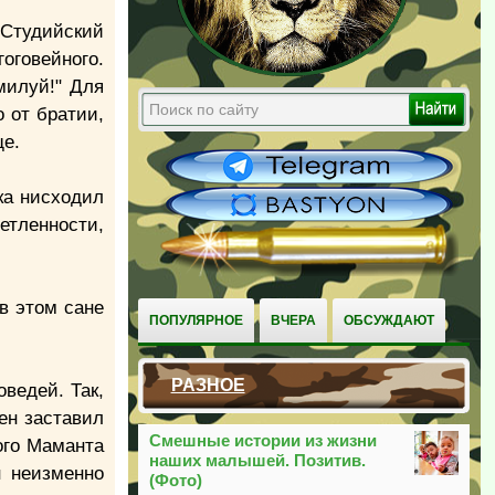
 Студийский
оговейного.
милуй!" Для
 от братии,
ще.
ка нисходил
ветленности,
в этом сане
ПОПУЛЯРНОЕ
ВЧЕРА
ОБСУЖДАЮТ
РАЗНОЕ
ведей. Так,
ен заставил
Смешные истории из жизни
того Маманта
наших малышей. Позитив.
н неизменно
(Фото)