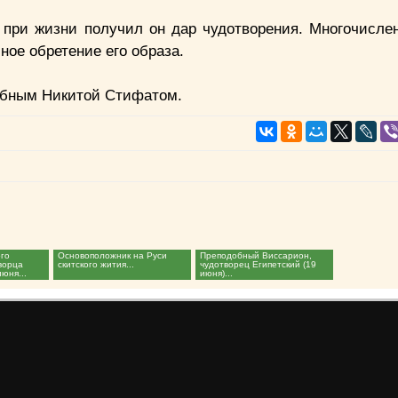
е при жизни получил он дар чудотворения. Многочисле
ное обретение его образа.
добным Никитой Стифатом.
ого
Основоположник на Руси
Преподобный Виссарион,
ворца
скитского жития...
чудотворец Египетский (19
июня...
июня)...