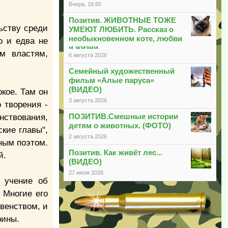
Вчера, 16:50
Позитив. ЖИВОТНЫЕ ТОЖЕ
ьству среди
УМЕЮТ ЛЮБИТЬ. Рассказ о
необыкновенном коте, любви
о и едва не
и жизни
м властям,
6 августа 2026
Семейный художественный
фильм «Алые паруса»
(ВИДЕО)
кое. Там он
3 августа 2026
 творения -
ПОЗИТИВ.Смешные истории
нствования,
детям о животных. (ФОТО)
кие главы",
2 августа 2026
ным поэтом.
Позитив. Как живёт лес...
й.
(ВИДЕО)
27 июля 2026
 учение об
 Многие его
венством, и
рины.