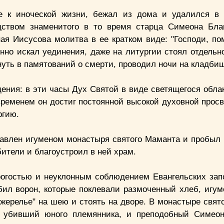
ие к иноческой жизни, бежал из дома и удалился в
ством знаменитого в то время старца Симеона Благ
ая Иисусова молитва в ее кратком виде: "Господи, по
но искал уединения, даже на литургии стоял отдельно
нуть в памятований о смерти, проводил ночи на кладби
ения: в эти часы Дух Святой в виде светящегося обла
 временем он достиг постоянной высокой духовной прос
ргию.
авлен игуменом монастыря святого Маманта и пробыл 
бители и благоустроил в ней храм.
рогостью и неуклонным соблюдением Евангельских запо
бил ворон, которые поклевали размоченный хлеб, игум
"ожерелье" на шею и стоять на дворе. В монастыре свя
о убивший юного племянника, и преподобный Симео