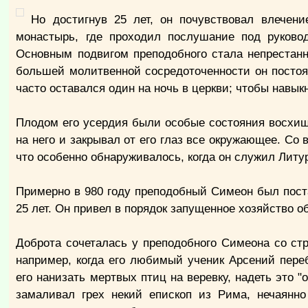
Но достигнув 25 лет, он почувствовал влечен
монастырь, где проходил послушание под руковод
Основным подвигом преподобного стала непрестанн
большей молитвенной сосредоточенности он постоян
часто оставался один на ночь в церкви; чтобы навык
Плодом его усердия были особые состояния восхищ
на него и закрывал от его глаз все окружающее. Со
что особенно обнаруживалось, когда он служил Литу
Примерно в 980 году преподобный Симеон был пост
25 лет. Он привел в порядок запущенное хозяйство о
Доброта сочеталась у преподобного Симеона со ст
например, когда его любимый ученик Арсений пере
его нанизать мертвых птиц на веревку, надеть это 
замаливал грех некий епископ из Рима, нечаянн