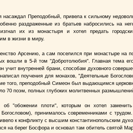
я насаждал Преподобный, привела к сильному недовол
обенно раздраженные из братьев набросились на нег
 изгнал их из монастыря и хотел предать городски
им в жизни в миру.
енство Арсению, а сам поселился при монастыре на по
ых вошли в 5-й том "Добротолюбия". Главная тема его
н учит внутренней брани, способам духовного соверше
написал поучения для монахов, "Деятельные Богословс
Кроме того, преподобный Симеон был выдающимся церков
оло 70 поэм, полных глубоких молитвенных размышлени
, об "обожении плоти", которым он хотел заменить
 Богословом), принималось современниками с трудом.
ривело к конфликту с высшим константинопольским духо
ся на берег Босфора и основал там обитель святой Ма