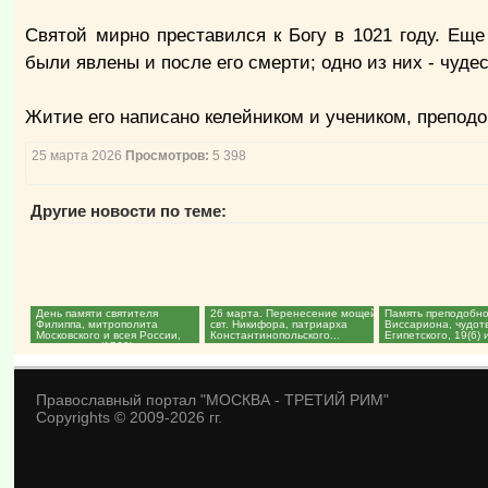
Святой мирно преставился к Богу в 1021 году. Ещ
были явлены и после его смерти; одно из них - чудес
Житие его написано келейником и учеником, препо
25 марта 2026
Просмотров:
5 398
Другие новости по теме:
День памяти святителя
26 марта. Перенесение мощей
Память преподобн
Филиппа, митрополита
свт. Никифора, патриарха
Виссариона, чудот
Московского и всея России,
Константинопольского...
Египетского, 19(6) 
чудотворца (1569)...
Православный портал "МОСКВА - ТРЕТИЙ РИМ"
Copyrights © 2009-2026 гг.