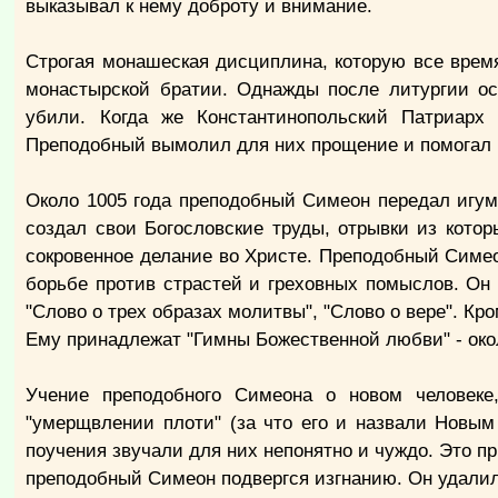
выказывал к нему доброту и внимание.
Строгая монашеская дисциплина, которую все врем
монастырской братии. Однажды после литургии ос
убили. Когда же Константинопольский Патриарх
Преподобный вымолил для них прощение и помогал 
Около 1005 года преподобный Симеон передал игум
создал свои Богословские труды, отрывки из котор
сокровенное делание во Христе. Преподобный Симео
борьбе против страстей и греховных помыслов. Он 
"Слово о трех образах молитвы", "Слово о вере". 
Ему принадлежат "Гимны Божественной любви" - ок
Учение преподобного Симеона о новом человеке
"умерщвлении плоти" (за что его и назвали Новым
поучения звучали для них непонятно и чуждо. Это п
преподобный Симеон подвергся изгнанию. Он удалил