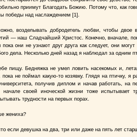
 обильно приимут Благодать Божию. Потому что, как го
лы победы над наслаждением [1].
можно, возделывать добродетель любви, чтобы двое 
етий — наш Сладчайший Христос. Конечно, вначале, по
пока они не узнают друг друга как следует, они могут
бого дела. Несколько дней назад я наблюдал за одним п
ебе пищу. Бедняжка не умел ловить насекомых и, лета
 пока не поймал какую-то козявку. Глядя на птичку, я
университета, получив диплом и начав работать, на п
 начале своей иноческой жизни тоже испытывает т
пытывать трудности на первых порах.
ше жениха?
что если девушка на два, три или даже на пять лет ста