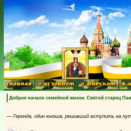
ГЛАВНАЯ
О ДУХОВНОМ
О МИРСКОМ
В 
Доброе начало семейной жизни. Святой старец Па
— Геронда, один юноша, решивший вступить на путь