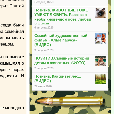
Сегодня, 16:50
ворит Святой
Позитив. ЖИВОТНЫЕ ТОЖЕ
УМЕЮТ ЛЮБИТЬ. Рассказ о
необыкновенном коте, любви
и жизни
всегда были
6 августа 2026
ка семейная
Семейный художественный
 испытывать
фильм «Алые паруса»
тенцом.
(ВИДЕО)
3 августа 2026
я на высоте
ПОЗИТИВ.Смешные истории
детям о животных. (ФОТО)
 размышлял о
2 августа 2026
ервых порах
рудности. И
Позитив. Как живёт лес...
(ВИДЕО)
27 июля 2026
рше молодого