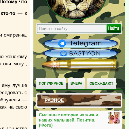
 Потому что
 кто-то — к
 и смиренна.
мо женскому
 они могут,
ПОПУЛЯРНОЕ
ВЧЕРА
ОБСУЖДАЮТ
, ему лучше
еседовать с
 обручены —
РАЗНОЕ
как на свою
Смешные истории из жизни
наших малышей. Позитив.
(Фото)
 в Таинстве