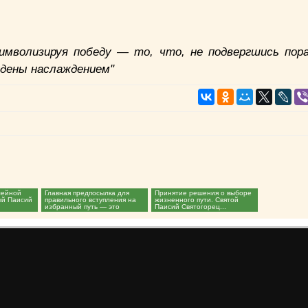
имволизируя победу — то, что, не подвергшись пор
ждены наслаждением"
мейной
Главная предпосылка для
Принятие решения о выборе
ый Паисий
правильного вступления на
жизненного пути. Святой
избранный путь — это
Паисий Святогорец...
духовная жизнь.
Преподобный...