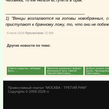
человека, то им нельзя вступить в брак.
____________________________________
1) "Венцы возлагаются на головы новобрачных, с
приступают к брачному ложу, то, что они не побе
8 июля 2026
Просмотров:
22 680
Другие новости по теме:
Советы супругам, любящим
Принятие решения о выборе
Доброе начало се
Бога......
жизненного пути. Святой
жизни. Преподобн
Паисий Святогорец....
Святогорец....
Православный портал "МОСКВА - ТРЕТИЙ РИМ"
Copyrights © 2009-2026 гг.