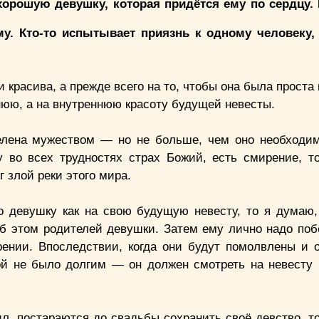
хорошую девушку, которая придётся ему по сердцу.
у. Кто-то испытывает приязнь к одному человеку,
и красива, а прежде всего на то, чтобы она была проста
нюю, а на внутреннюю красоту будущей невесты.
елена мужеством — но не больше, чем оно необходи
 во всех трудностях страх Божий, есть смирение, то
 злой реки этого мира.
то девушку как на свою будущую невесту, то я думаю
 об этом родителей девушки. Затем ему лично надо поб
ении. Впоследствии, когда они будут помолвлены и
й не было долгим — он должен смотреть на невесту 
л, постараются до свадьбы сохранить своё девство, то