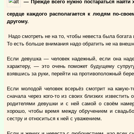
— Прежде всего нужно постараться найти 
сердце каждого располагается к людям по-своем
другому.
Надо смотреть не на то, чтобы невеста была богата 
То есть больше внимания надо обратить не на внеш
Если девушка — человек надежный, если она над
характеру, — это очень поможет будущему супругу
взявшись за руки, перейти на противоположный берег
Если молодой человек всерьёз смотрит на какую-
сначала через кого-то из своих близких известить
родителями девушки и с ней самой о своём намер
хорошо, чтобы время между обручением и свадьбо
сестру и относиться к ней с уважением.
Если и жених и невеста с любочестием, изо всех си