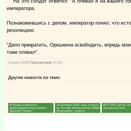
На это солдат ответил: "А плевал я на вашего г
императора.
Познакомившись c делом, император понял, что исто
резолюцию:
"Дело прекратить, Орешкина освободить, впредь моих
тоже плевал".
6 июня 2026
Просмотров:
8 245
Другие новости по теме:
В Крыму открылось
13 октября 1928 года отошла
ВОТ ЭТО ЦАРЬ! Из
древлехранилище памяти
ко Господу Императрица Мария
монархической......
Царской Семьи...
Фёдоровна, супруга
Императора Александра...