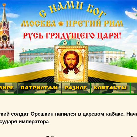
МИРЕ
ПАТРИОТАМ
РАЗНОЕ
КОНТАКТЫ
екий солдат Орешкин напился в царевом кабаке. Нач
осударя императора.