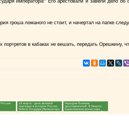
осударя императора!" Его арестовали и завели дело об 
рия гроша ломаного не стоит, и начертал на папке сле
 портретов в кабаках не вешать, передать Орешкину, чт
 России
14 марта - день великой
Народом Божиим
трагедии в истории России.
прославленный: В Николо-
Гибель Государя Императора
Бирюлевском монастыре
Александра II...
освятили памятник Царю Павлу
I...