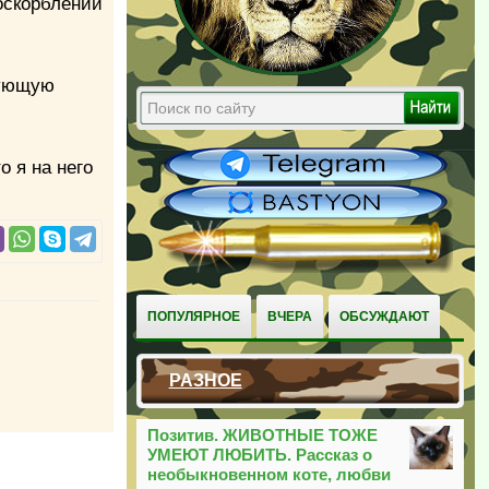
оскорблении
дующую
о я на него
ПОПУЛЯРНОЕ
ВЧЕРА
ОБСУЖДАЮТ
РАЗНОЕ
Позитив. ЖИВОТНЫЕ ТОЖЕ
УМЕЮТ ЛЮБИТЬ. Рассказ о
необыкновенном коте, любви