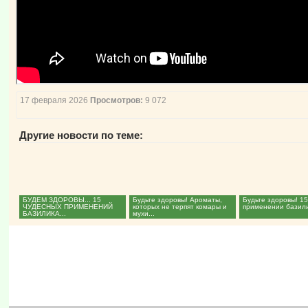
17 февраля 2026
Просмотров:
9 072
Другие новости по теме:
БУДЕМ ЗДОРОВЫ... 15
Будьте здоровы! Ароматы,
Будьте здоровы! 15
ЧУДЕСНЫХ ПРИМЕНЕНИЙ
которых не терпят комары и
применении базили
БАЗИЛИКА...
мухи...