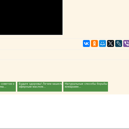
 советов о
Будьте здоровы! Лечим кашель
Натуральные способы борьбы с
ка...
эфирным маслом...
комарами...