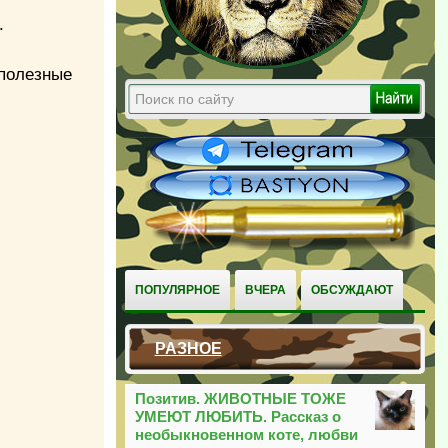
.
 полезные
ПОПУЛЯРНОЕ
ВЧЕРА
ОБСУЖДАЮТ
РАЗНОЕ
Позитив. ЖИВОТНЫЕ ТОЖЕ
УМЕЮТ ЛЮБИТЬ. Рассказ о
необыкновенном коте, любви