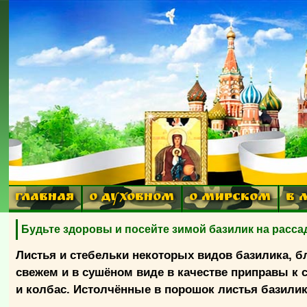
ГЛАВНАЯ
О ДУХОВНОМ
О МИРСКОМ
В 
Будьте здоровы и посейте зимой базилик на расса
Листья и стебельки некоторых видов базилика, 
свежем и в сушёном виде в качестве приправы к 
и колбас. Истолчённые в порошок листья базилик