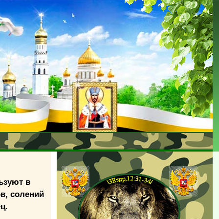
ьзуют в
в, солений
ц.