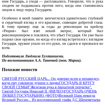
ним Государь, а уходя — расплакались. Говорили, что и рука
злодеев не подымалась против него, когда они становились
лицом к лицу перед Государем.
Особенно в моей памяти запечатлелся удивительно глубокий
и сердечный взгляд и его красивые, сияющие добротой глаза.
К тому пример: еще за годы до революции на крейсер
«Рюрик» был взят некий матрос, который был
революционером и поклялся, что убьет Государя. Он уже было
поднял свое оружие, но когда его взгляд встретился с взглядом
Государя, оружие упало из его руки, он сдался и признался во
всем.
Подготовила Людмила Хухтиниеми.
По воспоминаниям А.А. Танеевой (мон. Марии).
Похожие новости
СВЯТОЙ РУССКИЙ ЦАРЬ... Он доверял всем и ненавидел,
когда ему говорили дурное о людях
ГОСУДАРЬ В КРУГУ
СВОЕЙ СЕМЬИ
"Железная рука в бархатной перчатке".
Святой Государь Николай II. (ВИДЕО)
ГОСУДАРЬ ОЧЕНЬ
ЛЮБИЛ ГОСУДАРЫНЮ. (ФОТО)
Великий Царь некогда
Великой России... Из воспоминаний графа Д.С.Шереметьева