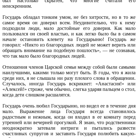
был настолько скрытен, что многие считали его
неискренним.
Государь обладал тонким умом, не без хитрости, но в то же
самое время он доверял всем. Неудивительно, что к нему
подходили люди, мало достойные его доверия. Как мало
пользовался он своей властью, и как легко было бы в самом
начале остановить клевету на Государыню! Государь же
говорил: «Никто из благородных людей не может верить или
обращать внимание на подобную пошлость», — не сознавая,
что так мало было благородных людей.
Отношения членов Царской семьи между собой были самыми
наилучшими, какими только могут быть. В годы, что я жила
среди них, я не слышала ни разу плохого слова в обращении.
Случалось, иногда Государь вскрикнет: «Анастасия!» или
«Алексей!» строже, чем обычно, слегка ударяя пальцем о стол,
когда дети слишком расшалятся.
Государь очень любил Государыню, но видел ее в течение дня
мало. Выражение лица Государя всегда становилось
радостным и нежным, когда он входил в ее комнату перед
утренней или вечерней прогулкой. Я знаю, что родственники
неоднократно затевали интриги и пытались развести
счастливых супругов и заставить Государя полюбить какую-