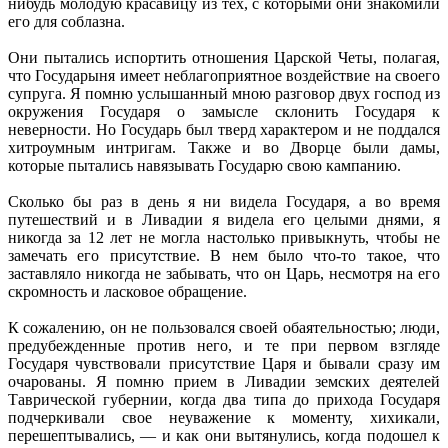
нибудь молодую красавицу из тех, с которыми они знакомили
его для соблазна.
Они пытались испортить отношения Царской Четы, полагая,
что Государыня имеет неблагоприятное воздействие на своего
супруга. Я помню услышанный мною разговор двух господ из
окружения Государя о замысле склонить Государя к
неверности. Но Государь был тверд характером и не поддался
хитроумным интригам. Также и во Дворце были дамы,
которые пытались навязывать Государю свою кампанию.
Сколько бы раз в день я ни видела Государя, а во время
путешествий и в Ливадии я видела его целыми днями, я
никогда за 12 лет не могла настолько привыкнуть, чтобы не
замечать его присутствие. В нем было что-то такое, что
заставляло никогда не забывать, что он Царь, несмотря на его
скромность и ласковое обращение.
К сожалению, он не пользовался своей обаятельностью; люди,
предубежденные против него, и те при первом взгляде
Государя чувствовали присутствие Царя и бывали сразу им
очарованы. Я помню прием в Ливадии земских деятелей
Таврической губернии, когда два типа до прихода Государя
подчеркивали свое неуважение к моменту, хихикали,
перешептывались, — и как они вытянулись, когда подошел к