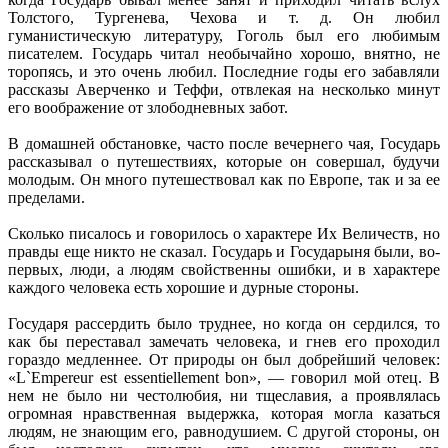
Толстого, Тургенева, Чехова и т. д. Он любил
гуманистическую литературу, Гоголь был его любимым
писателем. Государь читал необычайно хорошо, внятно, не
торопясь, и это очень любил. Последние годы его забавляли
рассказы Аверченко и Теффи, отвлекая на несколько минут
его воображение от злободневных забот.
В домашней обстановке, часто после вечернего чая, Государь
рассказывал о путешествиях, которые он совершал, будучи
молодым. Он много путешествовал как по Европе, так и за ее
пределами.
Сколько писалось и говорилось о характере Их Величеств, но
правды еще никто не сказал. Государь и Государыня были, во-
первых, люди, а людям свойственны ошибки, и в характере
каждого человека есть хорошие и дурные стороны.
Государя рассердить было труднее, но когда он сердился, то
как бы переставал замечать человека, и гнев его проходил
гораздо медленнее. От природы он был добрейший человек:
«L`Empereur est essentiellement bon», — говорил мой отец. В
нем не было ни честолюбия, ни тщеславия, а проявлялась
огромная нравственная выдержка, которая могла казаться
людям, не знающим его, равнодушием. С другой стороны, он