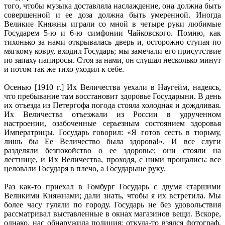
того, чтобы музыка доставляла наслаждение, она должна быть
совершенной и ее доза должна быть умеренной. Иногда
Великие Княжны играли со мной в четыре руки любимые
Государем 5-ю и 6-ю симфонии Чайковского. Помню, как
тихонько за нами открывалась дверь и, осторожно ступая по
мягкому ковру, входил Государь; мы замечали его присутствие
по запаху папиросы. Стоя за нами, он слушал несколько минут
и потом так же тихо уходил к себе.
Осенью [1910 г.] Их Величества уехали в Наугейм, надеясь,
что пребывание там восстановит здоровье Государыни. В день
их отъезда из Петергофа погода стояла холодная и дождливая.
Их Величества отъезжали из России в удрученном
настроении, озабоченные серьезным состоянием здоровья
Императрицы. Государь говорил: «Я готов сесть в тюрьму,
лишь бы Ее Величество была здорова!». И все слуги
разделяли безпокойство о ее здоровье; они стояли на
лестнице, и Их Величества, проходя, с ними прощались: все
целовали Государя в плечо, а Государыне руку.
Раз как-то приехал в Гомбург Государь с двумя старшими
Великими Княжнами; дали знать, чтобы я их встретила. Мы
более часу гуляли по городу. Государь не без удовольствия
рассматривал выставленные в окнах магазинов вещи. Вскоре,
однако, нас обнаружила полиция; откуда-то взялся фотограф,