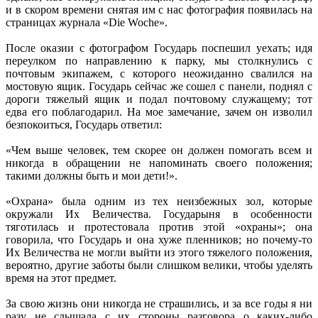
и в скором времени снятая им с нас фотография появилась на
страницах журнала «Die Woche».
После оказии с фотографом Государь поспешил уехать; идя
переулком по направлению к парку, мы столкнулись с
почтовым экипажем, с которого неожиданно свалился на
мостовую ящик. Государь сейчас же сошел с панели, поднял с
дороги тяжелый ящик и подал почтовому служащему; тот
едва его поблагодарил. На мое замечание, зачем он изволил
безпокоиться, Государь ответил:
«Чем выше человек, тем скорее он должен помогать всем и
никогда в обращении не напоминать своего положения;
такими должны быть и мои дети!».
«Охрана» была одним из тех неизбежных зол, которые
окружали Их Величества. Государыня в особенности
тяготилась и протестовала против этой «охраны»; она
говорила, что Государь и она хуже пленников; но почему-то
Их Величества не могли выйти из этого тяжелого положения,
вероятно, другие заботы были слишком велики, чтобы уделять
время на этот предмет.
За свою жизнь они никогда не страшились, и за все годы я ни
разу не слышала с их стороны разговора о каких-либо