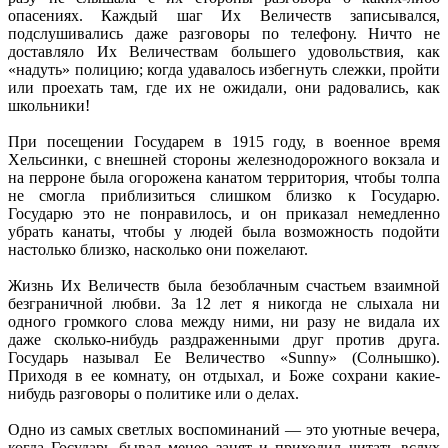
опасениях. Каждый шаг Их Величеств записывался,
подслушивались даже разговоры по телефону. Ничто не
доставляло Их Величествам большего удовольствия, как
«надуть» полицию; когда удавалось избегнуть слежки, пройти
или проехать там, где их не ожидали, они радовались, как
школьники!
При посещении Государем в 1915 году, в военное время
Хельсинки, с внешней стороны железнодорожного вокзала и
на перроне была огорожена канатом территория, чтобы толпа
не смогла приблизиться слишком близко к Государю.
Государю это не понравилось, и он приказал немедленно
убрать канаты, чтобы у людей была возможность подойти
настолько близко, насколько они пожелают.
Жизнь Их Величеств была безоблачным счастьем взаимной
безграничной любви. За 12 лет я никогда не слыхала ни
одного громкого слова между ними, ни разу не видала их
даже сколько-нибудь раздраженными друг против друга.
Государь называл Ее Величество «Sunny» (Солнышко).
Приходя в ее комнату, он отдыхал, и Боже сохрани какие-
нибудь разговоры о политике или о делах.
Одно из самых светлых воспоминаний — это уютные вечера,
когда Государь бывал менее занят и приходил читать вслух