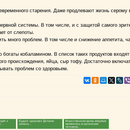
евременного старения. Даже продлевают жизнь серому 
ервной системы. В том числе, и с защитой самого зрит
ет от слепоты.
ить много проблем. В том числе и снижение аппетита, ч
 богаты кобаламином. В список таких продуктов входят:
ого происхождения, яйца, сыр тофу. Достаточно включа
тывать проблем со здоровьем.
одят к
Будьте здоровы! Делаем
Искусственная кровь впервые
...
запасы...
прижилась в организме
человека...