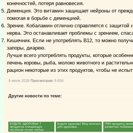
конечностей, потеря равновесия.
Деменция. Это витамин защищает нейроны от прежд
помогая в борьбе с деменцией.
Зрение. Кобаламин отлично справляется с защитой н
нерва. Это останавливает проблемы с зрением, спаса
Кишечник. Если не употреблять В12, то можно получ
запоры, диарею.
Лучше всего употреблять продукты, которые особенно
печень коровы, рыба, молоко животного и растительн
рацион некоторые из этих продуктов, чтобы не испы
9 июля 2026
Просмотров:
9 656
Другие новости по теме:
БУДЬТЕ ЗДОРОВЫ! 7
Будьте здоровы! Мед полезен
ГМО продукты прив
продуктов очищающих
для здоровья...
развитию лейкемии
организм лучше любых
лекарств...