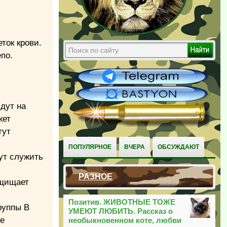
ток крови.
епо.
дут на
жет
гут
ПОПУЛЯРНОЕ
ВЧЕРА
ОБСУЖДАЮТ
ут служить
РАЗНОЕ
ащищает
Позитив. ЖИВОТНЫЕ ТОЖЕ
руппы В
УМЕЮТ ЛЮБИТЬ. Рассказ о
ие
необыкновенном коте, любви