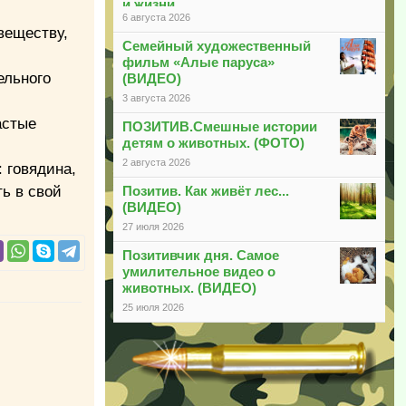
и жизни
6 августа 2026
веществу,
Семейный художественный
фильм «Алые паруса»
ельного
(ВИДЕО)
3 августа 2026
астые
ПОЗИТИВ.Смешные истории
детям о животных. (ФОТО)
2 августа 2026
 говядина,
ть в свой
Позитив. Как живёт лес...
(ВИДЕО)
27 июля 2026
Позитивчик дня. Самое
умилительное видео о
животных. (ВИДЕО)
25 июля 2026