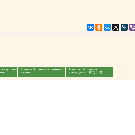
й и взрослых
Позитив. Купание слонёнка в
Позитив. Наглющий
ьмы.
океане......
прожорушка... (ВИДЕО)...