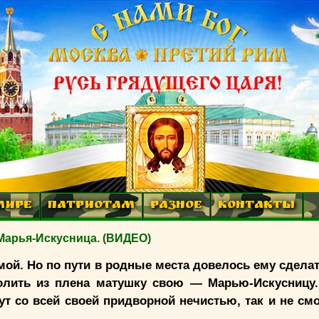
МИРЕ
ПАТРИОТАМ
РАЗНОЕ
КОНТАКТЫ
Марья-Искусница. (ВИДЕО)
мой. Но по пути в родные места довелось ему сдела
лить из плена матушку свою — Марью-Искусницу.
т со всей своей придворной нечистью, так и не см