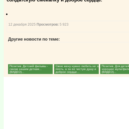
12 декабря 2025
Просмотров:
5 923
Другие новости по теме:
Позитив. Детский фильмы -
Свою жену нужно любить не за
Позитив. Для дете
сказки нашим деткам...
плоть, а за ее чистую душу и
хорошие мультфил
(ВИДЕО)...
доброе сердце...
(ВИДЕО)...