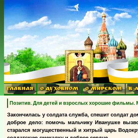
ГЛАВНАЯ
О ДУХОВНОМ
О МИРСКОМ
В 
Позитив. Для детей и взрослых хорошие фильмы. 
Закончилась у солдата служба, спешит солдат до
доброе дело: помочь мальчику Иванушке вызво
старался могущественный и хитрый царь Водокру
солдатскую смекалку и доброе сердце.