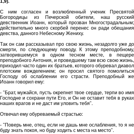
1,9).
С ним согласен и возлюбленный ученик Пресвятой
Богородицы из Печерской обители, наш русский
девственник Иоанн, который прозван Многострадальным;
действительно много скорбей перенес он ради обещания
девства, данного Небесному Жениху.
Так он сам рассказывал про свою жизнь, незадолго уже до
смерти, по следующему поводу. К этому преподобному,
затворившемуся в одном тесном месте, в пещере
преподобного Антония, и проведшему там всю свою жизнь,
приходил часто один их братьев, которого обуревал диавол
плотским вожделением; он просил святого помолиться
Господу об ослаблении его страсти. Преподобный же
Иоанн говорил ему:
- "Брат, мужайся, пусть окрепнет твое сердце, терпи во имя
Господне и сохрани пути Его, и Он не оставит тебя в руках
наших врагов и не даст им уловить тебя".
Отвечал ему обуреваемый страстью:
- "Поверь мне, отец, если не дашь мне ослабления, то я не
буду знать покоя, но буду ходить с места на место".