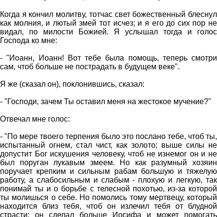
Когда я кончил молитву, тотчас свет божественный блеснул
как молния, и лютый змей тот исчез; и я его до сих пор не
видал, по милости Божией. Я услышал тогда и голос
Господа ко мне:
- "Иоанн, Иоанн! Вот тебе была помощь, теперь смотри
сам, чтоб больше не пострадать в будущем веке".
Я же (сказал он), поклонившись, сказал:
- "Господи, зачем Ты оставил меня на жестокое мучение?"
Отвечал мне голос:
- "По мере твоего терпения было это послано тебе, чтоб ты,
испытанный огнем, стал чист, как золото; выше силы не
допустит Бог искушения человеку, чтоб не изнемог он и не
был поруган лукавым змеем. Но как разумный хозяин
поручает крепким и сильным рабам большую и тяжелую
работу, а слабосильным и слабым - плохую и легкую, так
понимай ты и о борьбе с телесной похотью, из-за которой
ты молишься о себе. Но помолись тому мертвецу, который
находится близ тебя, чтоб он излечил тебя от блудной
страсти: он сделал больше Иосифа и может помогать