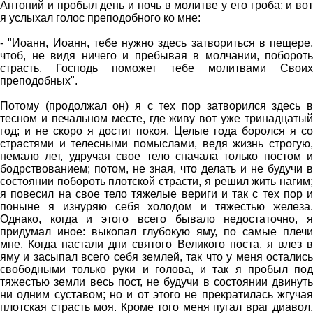
Антоний и пробыл день и ночь в молитве у его гроба; и вот
я услыхал голос преподобного ко мне:
- "Иоанн, Иоанн, тебе нужно здесь затвориться в пещере,
чтоб, не видя ничего и пребывая в молчании, побороть
страсть. Господь поможет тебе молитвами Своих
преподобных".
Потому (продолжал он) я с тех пор затворился здесь в
тесном и печальном месте, где живу вот уже тринадцатый
год; и не скоро я достиг покоя. Целые года боролся я со
страстями и телесными помыслами, ведя жизнь строгую,
немало лет, удручая свое тело сначала только постом и
бодрствованием; потом, не зная, что делать и не будучи в
состоянии побороть плотской страсти, я решил жить нагим;
я повесил на свое тело тяжелые вериги и так с тех пор и
поныне я изнуряю себя холодом и тяжестью железа.
Однако, когда и этого всего бывало недостаточно, я
придумал иное: выкопал глубокую яму, по самые плечи
мне. Когда настали дни святого Великого поста, я влез в
яму и засыпал всего себя землей, так что у меня остались
свободными только руки и голова, и так я пробыл под
тяжестью земли весь пост, не будучи в состоянии двинуть
ни одним суставом; но и от этого не прекратилась жгучая
плотская страсть моя. Кроме того меня пугал враг диавол,