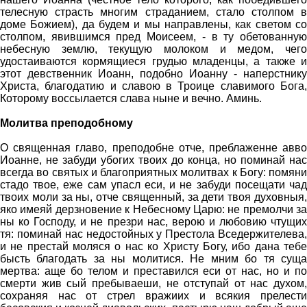
телесную страсть многим страданием, стало столпом в
доме Божием), да будем и мы направлены, как светом со
столпом, явившимся пред Моисеем, - в ту обетованную
небесную землю, текущую молоком и медом, чего
удостаиваются кормящиеся грудью младенцы, а также и
этот девственник Иоанн, подобно Иоанну - наперстнику
Христа, благодатию и славою в Троице славимого Бога,
Которому воссылается слава ныне и вечно. Аминь.
Молитва преподобному
О священная главо, преподобне отче, преблаженне авво
Иоанне, не забуди убогих твоих до конца, но поминай нас
всегда во святых и благоприятных молитвах к Богу: помяни
стадо твое, еже сам упасл еси, и не забуди посещати чад
твоих моли за ны, отче священный, за дети твоя духовныя,
яко имеяй дерзновение к Небесному Царю: не премолчи за
ны ко Господу, и не презри нас, верою и любовию чтущих
тя: поминай нас недостойных у Престола Вседержителева,
и не престай моляся о нас ко Христу Богу, ибо дана тебе
бысть благодать за ны молитися. Не мним бо тя суща
мертва: аще бо телом и преставился еси от нас, но и по
смерти жив сый пребываеши, не отступай от нас духом,
сохраняя нас от стрел вражиих и всякия прелести