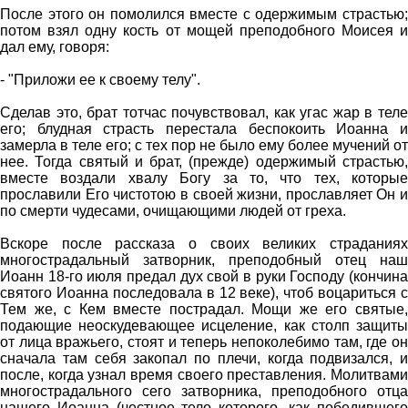
После этого он помолился вместе с одержимым страстью;
потом взял одну кость от мощей преподобного Моисея и
дал ему, говоря:
- "Приложи ее к своему телу".
Сделав это, брат тотчас почувствовал, как угас жар в теле
его; блудная страсть перестала беспокоить Иоанна и
замерла в теле его; с тех пор не было ему более мучений от
нее. Тогда святый и брат, (прежде) одержимый страстью,
вместе воздали хвалу Богу за то, что тех, которые
прославили Его чистотою в своей жизни, прославляет Он и
по смерти чудесами, очищающими людей от греха.
Вскоре после рассказа о своих великих страданиях
многострадальный затворник, преподобный отец наш
Иоанн 18-го июля предал дух свой в руки Господу (кончина
святого Иоанна последовала в 12 веке), чтоб воцариться с
Тем же, с Кем вместе пострадал. Мощи же его святые,
подающие неоскудевающее исцеление, как столп защиты
от лица вражьего, стоят и теперь непоколебимо там, где он
сначала там себя закопал по плечи, когда подвизался, и
после, когда узнал время своего преставления. Молитвами
многострадального сего затворника, преподобного отца
нашего Иоанна (честное тело которого, как победившего