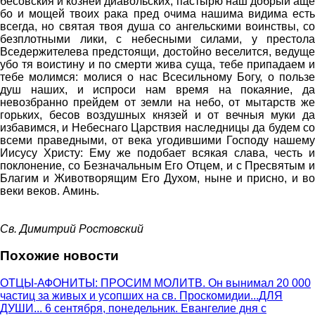
бесовския и козней диавольских, пастырю наш добрый аще
бо и мощей твоих рака пред очима нашима видима есть
всегда, но святая твоя душа со ангельскими воинствы, со
безплотными лики, с небесными силами, у престола
Вседержителева предстоящи, достойно веселится, ведуще
убо тя воистину и по смерти жива суща, тебе припадаем и
тебе молимся: молися о нас Всесильному Богу, о пользе
душ наших, и испроси нам время на покаяние, да
невозбранно прейдем от земли на небо, от мытарств же
горьких, бесов воздушных князей и от вечныя муки да
избавимся, и Небеснаго Царствия наследницы да будем со
всеми праведными, от века угодившими Господу нашему
Иисусу Христу: Ему же подобает всякая слава, честь и
поклонение, со Безначальным Его Отцем, и с Пресвятым и
Благим и Животворящим Его Духом, ныне и присно, и во
веки веков. Аминь.
Св. Димитрий Ростовский
Похожие новости
ОТЦЫ-АФОНИТЫ: ПРОСИМ МОЛИТВ. Он вынимал 20 000
частиц за живых и усопших на св. Проскомидии...
ДЛЯ
ДУШИ... 6 сентября, понедельник. Евангелие дня с