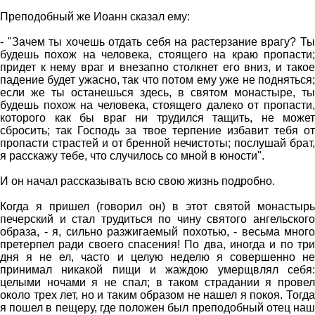
Преподобный же Иоанн сказал ему:
- "Зачем ты хочешь отдать себя на растерзание врагу? Ты
будешь похож на человека, стоящего на краю пропасти;
придет к нему враг и внезапно столкнет его вниз, и такое
падение будет ужасно, так что потом ему уже не подняться;
если же ты останешься здесь, в святом монастыре, ты
будешь похож на человека, стоящего далеко от пропасти,
которого как бы враг ни трудился тащить, не может
сбросить; так Господь за твое терпение избавит тебя от
пропасти страстей и от бренной нечистоты; послушай брат,
я расскажу тебе, что случилось со мной в юности".
И он начал рассказывать всю свою жизнь подробно.
Когда я пришел (говорил он) в этот святой монастырь
печерский и стал трудиться по чину святого ангельского
образа, - я, сильно разжигаемый похотью, - весьма много
претерпел ради своего спасения! По два, иногда и по три
дня я не ел, часто и целую неделю я совершенно не
принимал никакой пищи и жаждою умерщвлял себя:
целыми ночами я не спал; в таком страдании я провел
около трех лет, но и таким образом не нашел я покоя. Тогда
я пошел в пещеру, где положен был преподобный отец наш