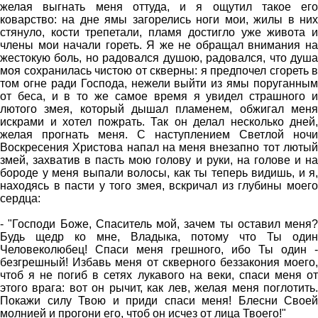
желая выгнать меня оттуда, и я ощутил такое его
коварство: на дне ямы загорелись ноги мои, жилы в них
стянуло, кости трепетали, пламя достигло уже живота и
члены мои начали гореть. Я же не обращал внимания на
жестокую боль, но радовался душою, радовался, что душа
моя сохранилась чистою от скверны: я предпочел сгореть в
том огне ради Господа, нежели выйти из ямы поруганным
от беса, и в то же самое время я увидел страшного и
лютого змея, который дышал пламенем, обжигал меня
искрами и хотел пожрать. Так он делал несколько дней,
желая прогнать меня. С наступлением Светлой ночи
Воскресения Христова напал на меня внезапно тот лютый
змей, захватив в пасть мою голову и руки, на голове и на
бороде у меня выпали волосы, как ты теперь видишь, и я,
находясь в пасти у того змея, вскричал из глубины моего
сердца:
- "Господи Боже, Спаситель мой, зачем ты оставил меня?
Будь щедр ко мне, Владыка, потому что Ты один
Человеколюбец! Спаси меня грешного, ибо Ты один -
безгрешный! Избавь меня от скверного беззакония моего,
чтоб я не погиб в сетях лукавого на веки, спаси меня от
этого врага: вот он рычит, как лев, желая меня поглотить.
Покажи силу Твою и приди спаси меня! Блесни Своей
молнией и прогони его, чтоб он исчез от лица Твоего!"