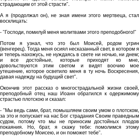
страдающим от этой страсти".
А я (продолжал он), не зная имени этого мертвеца, стал
восклицать:
- "Господи, помилуй меня молитвами этого преподобного!"
Потом я узнал, что это был Моисей, родом угрин
(венгерец). Тогда меня осиял несказанный свет, в котором я
и теперь нахожусь, не нуждаясь в свете ни ночью, ни днем;
и все достойные, которые приходят ко мне,
довольствуются этим светом и видят воочию мое
утешение, которое осветило меня в ту ночь Воскресения,
давая надежду на будущий свет".
Окончив этот рассказ о многострадальной жизни своей,
преподобный отец наш Иоанн обратился к одержимому
страстью плотскою и сказал:
- "Мы ведь сами, брат, помышляем своим умом о плотском,
за это и попускает на нас Бог страдания Своим праведным
судом, потому что мы не приносим достойных плодов
покаяния. Но, брат, я скажу тебе: помолимся этому
преподобному Моисею, и он поможет тебе".