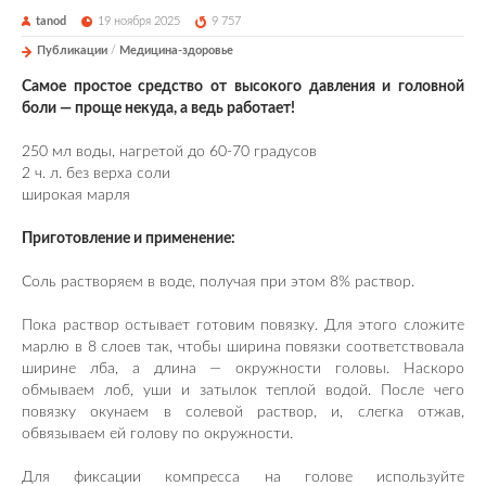
tanod
19 ноября 2025
9 757
Публикации
/
Медицина-здоровье
Самое простое средство от высокого давления и головной
боли — проще некуда, а ведь работает!
250 мл воды, нагретой до 60-70 градусов
2 ч. л. без верха соли
широкая марля
Приготовление и применение:
Соль растворяем в воде, получая при этом 8% раствор.
Пока раствор остывает готовим повязку. Для этого сложите
марлю в 8 слоев так, чтобы ширина повязки соответствовала
ширине лба, а длина — окружности головы. Наскоро
обмываем лоб, уши и затылок теплой водой. После чего
повязку окунаем в солевой раствор, и, слегка отжав,
обвязываем ей голову по окружности.
Для фиксации компресса на голове используйте