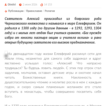
Dimitri
2 июня 2026
14 153
Публикации
/
Православие
/
Религия
Святитель Алексий происходил из боярского рода
Черниговского княжества и назывался в мире Елевферием. Он
родился в 1300 году (по другим данным - в 1292, 1293, 1304
году) и с малых лет отдан был учиться грамоте. «Бог прежде
избра от юности пастыря овцам и учителя велика» и рано
открыл будущему святителю его высокое предназначение.
На двенадцатом году жизни Елевферий раскинул сети для
ловли птиц, незаметно для самого себя задремал и вдруг
явственно услышал голос: «Алексий! Что напрасно
трудишься? Ты будешь ловить людей». С этих пор отрок стал
задумчив, молчалив, оставил детские игры и охотнее начал
читать Божественные книги. Наклонность к
душеспасительному чтению и молитве росла в нем с каждым
годом, и скоро самым пламенным желанием его стало
вступить в монастырь, чтобы совершенно посвятить себя
Богу.
И в 1320 году вступил в Богоявленский монастырь в Москве