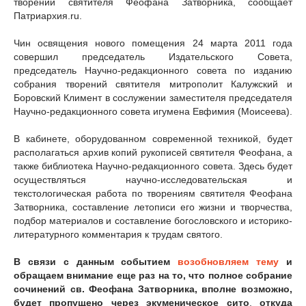
творений святителя Феофана Затворника, сообщает
Патриархия.ru.
Чин освящения нового помещения 24 марта 2011 года
совершил председатель Издательского Совета,
председатель Научно-редакционного совета по изданию
собрания творений святителя митрополит Калужский и
Боровский Климент в сослужении заместителя председателя
Научно-редакционного совета игумена Евфимия (Моисеева).
В кабинете, оборудованном современной техникой, будет
располагаться архив копий рукописей святителя Феофана, а
также библиотека Научно-редакционного совета. Здесь будет
осуществляться научно-исследовательская и
текстологическая работа по творениям святителя Феофана
Затворника, составление летописи его жизни и творчества,
подбор материалов и составление богословского и историко-
литературного комментария к трудам святого.
В связи с данным событием
возобновляем тему
и
обращаем внимание еще раз на то, что полное собрание
сочинений св. Феофана Затворника, вполне возможно,
будет пропущено через экуменическое сито
,
откуда