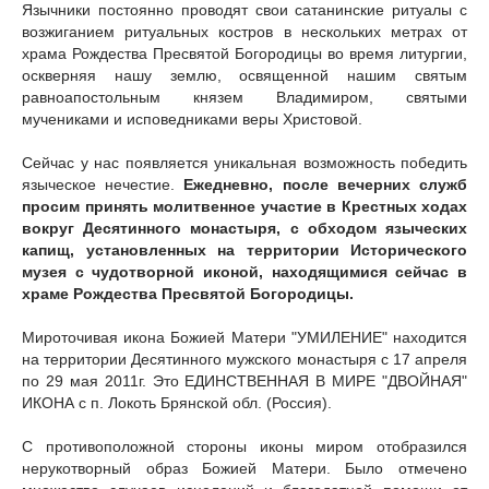
Язычники постоянно проводят свои сатанинские ритуалы с
возжиганием ритуальных костров в нескольких метрах от
храма Рождества Пресвятой Богородицы во время литургии,
оскверняя нашу землю, освященной нашим святым
равноапостольным князем Владимиром, святыми
мучениками и исповедниками веры Христовой.
Сейчас у нас появляется уникальная возможность победить
языческое нечестие.
Ежедневно, после вечерних служб
просим принять молитвенное участие в Крестных ходах
вокруг Десятинного монастыря, с обходом языческих
капищ, установленных на территории Исторического
музея с чудотворной иконой, находящимися сейчас в
храме Рождества Пресвятой Богородицы.
Мироточивая икона Божией Матери "УМИЛЕНИЕ" находится
на территории Десятинного мужского монастыря с 17 апреля
по 29 мая 2011г. Это ЕДИНСТВЕННАЯ В МИРЕ "ДВОЙНАЯ"
ИКОНА с п. Локоть Брянской обл. (Россия).
С противоположной стороны иконы миром отобразился
нерукотворный образ Божией Матери. Было отмечено