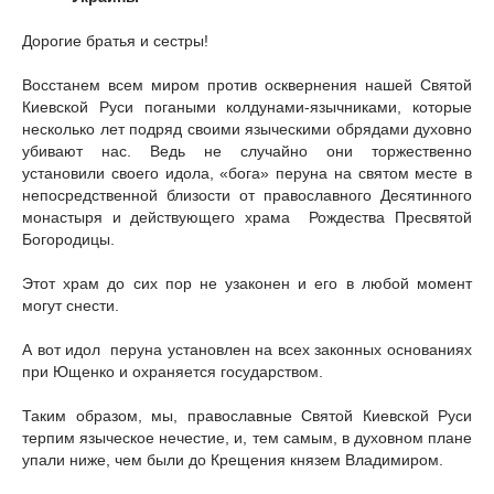
Дорогие братья и сестры!
Восстанем всем миром против осквернения нашей Святой
Киевской Руси погаными колдунами-язычниками, которые
несколько лет подряд своими языческими обрядами духовно
убивают нас. Ведь не случайно они торжественно
установили своего идола, «бога» перуна на святом месте в
непосредственной близости от православного Десятинного
монастыря и действующего храма Рождества Пресвятой
Богородицы.
Этот храм до сих пор не узаконен и его в любой момент
могут снести.
А вот идол перуна установлен на всех законных основаниях
при Ющенко и охраняется государством.
Таким образом, мы, православные Святой Киевской Руси
терпим языческое нечестие, и, тем самым, в духовном плане
упали ниже, чем были до Крещения князем Владимиром.