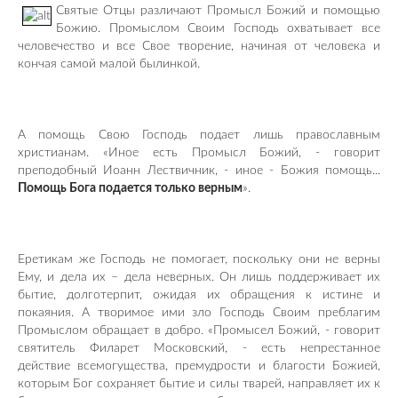
Святые Отцы различают Промысл Божий и помощью
Божию. Промыслом Своим Господь охватывает все
человечество и все Свое творение, начиная от человека и
кончая самой малой былинкой.
А помощь Свою Господь подает лишь православным
христианам. «Иное есть Промысл Божий, - говорит
преподобный Иоанн Лествичник, - иное - Божия помощь...
Помощь Бога подается только верным
».
Еретикам же Господь не помогает, поскольку они не верны
Ему, и дела их – дела неверных. Он лишь поддерживает их
бытие, долготерпит, ожидая их обращения к истине и
покаяния. А творимое ими зло Господь Своим преблагим
Промыслом обращает в добро. «Промысел Божий, - говорит
святитель Филарет Московский, - есть непрестанное
действие всемогущества, премудрости и благости Божией,
которым Бог сохраняет бытие и силы тварей, направляет их к