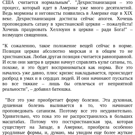
США считается нормальным". "Дехристианизация – это
процесс, который идет в Америке уже много десятилетий.
Ведь мормоны и иеговисты появились в Америке еще в XIX
веке. Дехристианизация достигла сейчас апогея. Хочешь
проповедовать сатану в христианской церкви – пожалуйста!
Хочешь праздновать Хеллоуин в церкви – ради Бога!" –
возмущен священник.
"К сожалению, такое положение вещей сейчас в норме.
Позиция церкви абсолютно мирская и в общем то не
христианская. Любая другая позиция считается равноправной.
И если они завтра в церкви начнут справлять культ сатаны, то,
похоже, и это будет восприниматься как норма. Все это
началось уже давно, плюс кризис накладывается, происходит
разброд в умах и в сердцах людей. И они начинают пускаться
во все тяжкие – лишь бы отвлечься от неприятной
реальности", – добавил батюшка.
"Все это уже приобретает форму болезни. Эта духовная,
душевная болезнь выливается в то, что начинают
проповедовать сатанизм. Поэтому все это неудивительно.
Удивительно, что пока это не распространилось в больших
масштабах. Потому что постхристианская эра, которая
существует на Западе, в Америке, приобрела особенно
уродливые формы, и, думаю, мы увидим еще более жуткие