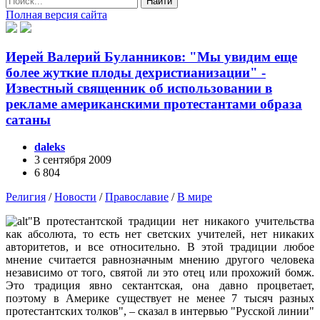
Найти
Полная версия сайта
Иерей Валерий Буланников: "Мы увидим еще
более жуткие плоды дехристианизации" -
Известный священник об использовании в
рекламе американскими протестантами образа
сатаны
daleks
3 сентября 2009
6 804
Религия
/
Новости
/
Православие
/
В мире
"В протестантской традиции нет никакого учительства
как абсолюта, то есть нет светских учителей, нет никаких
авторитетов, и все относительно. В этой традиции любое
мнение считается равнозначным мнению другого человека
независимо от того, святой ли это отец или прохожий бомж.
Это традиция явно сектантская, она давно процветает,
поэтому в Америке существует не менее 7 тысяч разных
протестантских толков", – сказал в интервью "Русской линии"