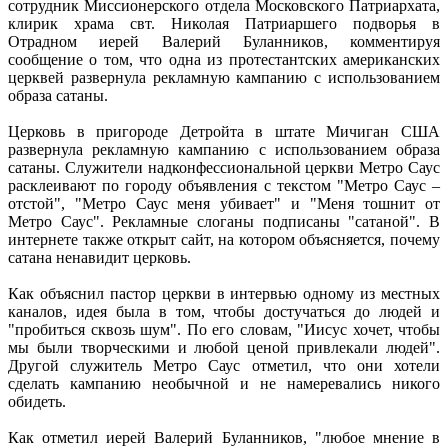
сотрудник Миссионерского отдела Московского Патриархата,
клирик храма свт. Николая Патриаршего подворья в
Отрадном иерей Валерий Буланников, комментируя
сообщение о том, что одна из протестантских американских
церквей развернула рекламную кампанию с использованием
образа сатаны.
Церковь в пригороде Детройта в штате Мичиган США
развернула рекламную кампанию с использованием образа
сатаны. Служители надконфессиональной церкви Метро Саус
расклеивают по городу объявления с текстом "Метро Саус –
отстой", "Метро Саус меня убивает" и "Меня тошнит от
Метро Саус". Рекламные слоганы подписаны "сатаной". В
интернете также открыт сайт, на котором объясняется, почему
сатана ненавидит церковь.
Как объяснил пастор церкви в интервью одному из местных
каналов, идея была в том, чтобы достучаться до людей и
"пробиться сквозь шум". По его словам, "Иисус хочет, чтобы
мы были творческими и любой ценой привлекали людей".
Другой служитель Метро Саус отметил, что они хотели
сделать кампанию необычной и не намеревались никого
обидеть.
Как отметил иерей Валерий Буланников, "любое мнение в