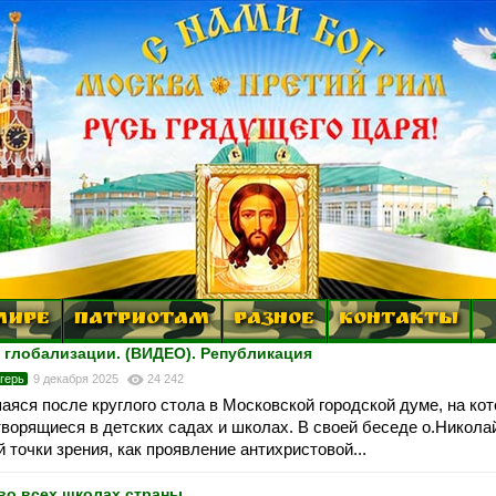
МИРЕ
ПАТРИОТАМ
РАЗНОЕ
КОНТАКТЫ
 глобализации. (ВИДЕО). Републикация
герь
9 декабря 2025
24 242
аяся после круглого стола в Московской городской думе, на ко
творящиеся в детских садах и школах. В своей беседе о.Никола
 точки зрения, как проявление антихристовой...
о всех школах страны.