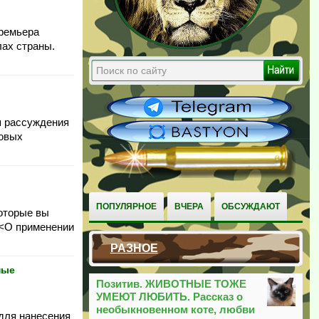
премьера
лах страны.
я рассуждения
ровых
ПОПУЛЯРНОЕ
ВЧЕРА
ОБСУЖДАЮТ
которые вы
 <О применении
РАЗНОЕ
ные
Позитив. ЖИВОТНЫЕ ТОЖЕ
УМЕЮТ ЛЮБИТЬ. Рассказ о
необыкновенном коте, любви
 для нанесения