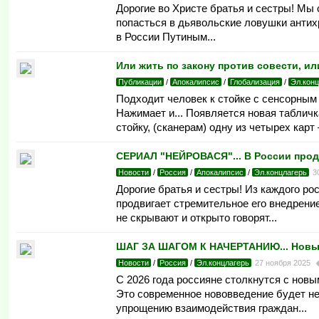
Дорогие во Христе братья и сестры! Мы
попасться в дьявольские ловушки антихр
в России Путиным...
Или жить по закону против совести, или
Публикации
/
Апокалипсис
/
Глобализация
/
Эл.кон
Подходит человек к стойке с сенсорным
Нажимает и... Появляется новая таблич
стойку, (сканерам) одну из четырех кар
СЕРИАЛ "НЕЙРОВАСЯ"... В России прод
Новости
/
Россия
/
Апокалипсис
/
Эл.концлагерь
3
Дорогие братья и сестры! Из каждого ро
продвигает стремительное его внедрени
не скрывают и открыто говорят...
ШАГ ЗА ШАГОМ К НАЧЕРТАНИЮ... Новый 
Новости
/
Россия
/
Эл.концлагерь
27 ноября 2025
С 2026 года россияне столкнутся с нов
Это современное нововведение будет н
упрощению взаимодействия граждан...