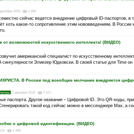
 декабря 2025
1 984
семестно сейчас ведется внедрение цифровый ID-паспортов, в т.
дёт хоть какое-то сопротивление этим нововведениям. В России 
то.
от возможностей искусственного интеллекта! (ВИДЕО)
звучил американский специалист по искусственному интеллект
сингулярности Элиезер Юдковски. В своей статье для Time он 
РИСТА. В России под всеобщее молчание внедряется цифро
лагерь
1 декабря 2025
3 021
ые паспорта. Другое название – Цифровой ID. Это QR-коды, пр
Сгенерировать такой код сейчас можно в мессенджере Max, а ск
обно о цифровой идентификации. (ВИДЕО)
2025
2 490