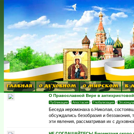
ГЛАВНАЯ
О ДУХОВНОМ
О МИРСКОМ
В 
О Православной Вере в антихристовой
Публикации
/
Апостасия
/
Глобализация
/
Эл.концла
Беседа иеромонаха о.Николая, состоявш
обсуждались безобразия и беззакония, 
эти явления, рассматривая их с духовной
НЕ СОГЛАШАЙТЕСЬ! Биометрия скоро в