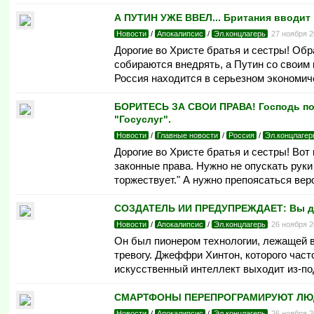
А ПУТИН УЖЕ ВВЕЛ... Британия вводит 
Новости
/
Апокалипсис
/
Эл.концлагерь
27 ноября 
Дорогие во Христе братья и сестры! Обр
собираются внедрять, а Путин со своим 
Россия находится в серьезном экономиче
БОРИТЕСЬ ЗА СВОИ ПРАВА! Господь пом
"Госуслуг".
Новости
/
Главные новости
/
Россия
/
Эл.концлагер
Дорогие во Христе братья и сестры! Вот
законные права. Нужно не опускать руки
торжествует." А нужно препоясаться веро
СОЗДАТЕЛЬ ИИ ПРЕДУПРЕЖДАЕТ: Вы даж
Новости
/
Апокалипсис
/
Эл.концлагерь
26 ноября 
Он был пионером технологии, лежащей в
тревогу. Джеффри Хинтон, которого час
искусственный интеллект выходит из-под
СМАРТФОНЫ ПЕРЕПРОГРАМИРУЮТ ЛЮДЕЙ.
Новости
/
Апокалипсис
/
Эл.концлагерь
26 ноября 