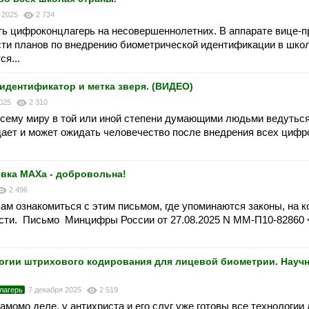
я 2025
2 734
ть цифроконцлагерь на несовершеннолетних. В аппарате вице-
сти планов по внедрению биометрической идентификации в шко
я...
дентификатор и метка зверя. (ВИДЕО)
2025
2 310
 всему миру в той или иной степени думающими людьми ведутьс
дает и может ожидать человечество после внедрения всех циф
ка МАХа - добровольна!
2 496
вам ознакомиться с этим письмом, где упоминаются законы, на 
сти. Письмо Минцифры России от 27.08.2025 N ММ-П10-82860
огии штрихового кодирования для лицевой биометрии. Науч
лагерь
7 декабря 2025
2 519
самомо деле, у антихриста и его слуг уже готовы все технологии