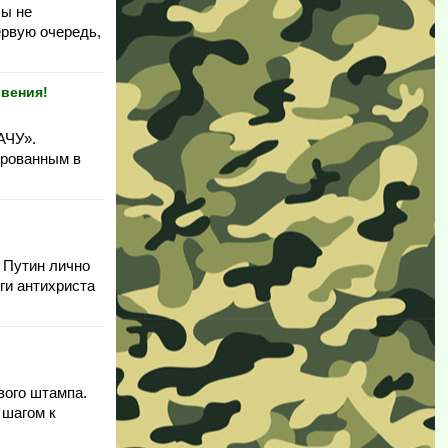
бы не
ервую очередь,
овения!
АЧУ».
ированным в
. Путин лично
ги антихриста
вого штампа.
 шагом к