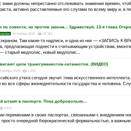
 с вами должны непрестанно отслеживать знамения времен, что
иста, активно расставляемые его слугами по всему миру и, в п
 по совести, но против закона... Здравствуй, 13-я глава Откр
цлагерь
30 ноября 2025
32 364
 экраном. Там какие-то надписи, и одна из них — «ЗАПИСЬ К ВР
ка, предлагающая поднести к считывающим устройствам, вмонт
т — старый медполис, новый медполис...
вигают цели трансгуманистов-сатанистов. (ВИДЕО)
0 ноября 2025
2 450
ссийского утюга сегодня звучит тема искусственного интеллекта
е во все сферы жизнедеятельности государства и человека. Слу
штамп в паспорте. Пока добровольно...
3 671
ыми переменами в своих паспортах, связанными с внедрением но
е просто очередной бюрократической формальностью, а важным