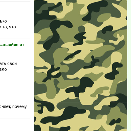
лько
 то, что
завшейся от
ать свои
 зло
т
сняет, почему