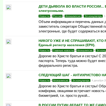
ДЕТИ ДЬЯВОЛА ВО ВЛАСТИ РОССИИ... В
электронными.
Новости
/
Россия
/
Апокалипсис
/
Эл.концлагерь
5
Объем информации и перечень данных д
заместитель секретаря Общественной п
электронные, где будет содержаться вся
НИКОГО УЖЕ И НЕ СПРАШИВАЮТ, КТО РА
Единый регистр населения (ЕРН).
Новости
/
Главные новости
/
Апокалипсис
/
Эл.конц
Дорогие во Христе братья и сестры! С 2
паспорта. Теперь туда можно будет вне
федерального регистра.
СЛЕДУЮЩИЙ ШАГ - АНТИХРИСТОВО НАЧЕР
Новости
/
Апокалипсис
/
Эл.концлагерь
4 декабря 
Дорогие во Христе братья и сестры! Об
комформа, овациями встречает новость о
биометрией, т.е. просто рукой...
В РОССИИ ПУТИН ДЕЛАЕТ ТО ЖЕ САМОЕ. 