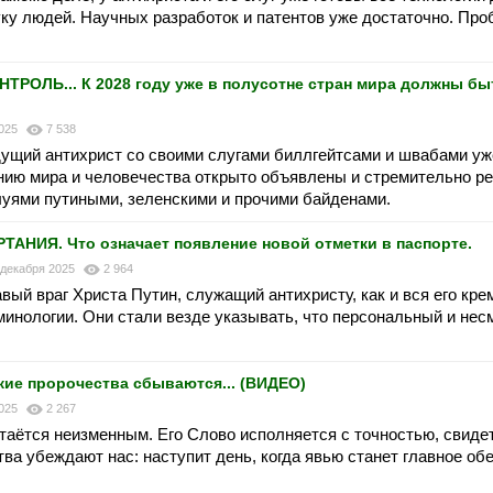
уку людей. Научных разработок и патентов уже достаточно. Про
РОЛЬ... К 2028 году уже в полусотне стран мира должны б
2025
7 538
ядущий антихрист со своими слугами биллгейтсами и швабами уж
нию мира и человечества открыто объявлены и стремительно р
олуями путиными, зеленскими и прочими байденами.
АНИЯ. Что означает появление новой отметки в паспорте.
 декабря 2025
2 964
авый враг Христа Путин, служащий антихристу, как и вся его кр
рминологии. Они стали везде указывать, что персональный и не
е пророчества сбываются... (ВИДЕО)
2025
2 267
стаётся неизменным. Его Слово исполняется с точностью, свид
ва убеждают нас: наступит день, когда явью станет главное об