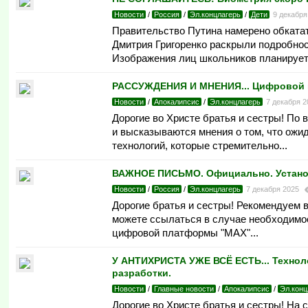
Новости
/
Россия
/
Эл.концлагерь
/
Дети
9 декабр
Правительство Путина намерено обката
Дмитрия Григоренко раскрыли подробно
Изображения лиц школьников планируетс
РАССУЖДЕНИЯ И МНЕНИЯ... Цифровой и
Новости
/
Апокалипсис
/
Эл.концлагерь
7 декабря 
Дорогие во Христе братья и сестры! По
и высказываются мнения о том, что ожи
технологий, которые стремительно...
ВАЖНОЕ ПИСЬМО. Официально. Установ
Новости
/
Россия
/
Эл.концлагерь
7 декабря 2025
Дорогие братья и сестры! Рекомендуем 
можете ссылаться в случае необходимо
цифровой платформы "MAX"...
У АНТИХРИСТА УЖЕ ВСЁ ЕСТЬ... Технол
разработки.
Новости
/
Главные новости
/
Апокалипсис
/
Эл.конц
Дорогие во Христе братья и сестры! На 