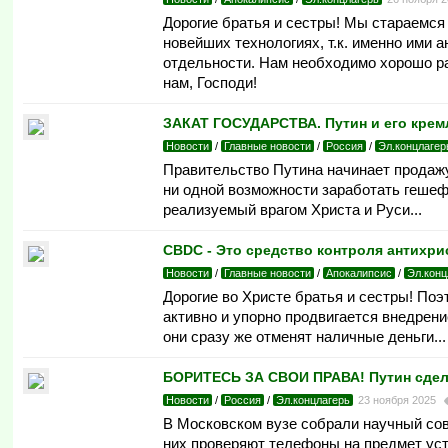
Дорогие братья и сестры! Мы стараемся 
новейших технологиях, т.к. именно ими 
отдельности. Нам необходимо хорошо раз
нам, Господи!
ЗАКАТ ГОСУДАРСТВА. Путин и его крем
Новости
/
Главные новости
/
Россия
/
Эл.концлагер
Правительство Путина начинает продажу
ни одной возможности заработать гешефт
реализуемый врагом Христа и Руси...
CBDC - Это средство контроля антихрис
Новости
/
Главные новости
/
Апокалипсис
/
Эл.конц
Дорогие во Христе братья и сестры! Поэ
активно и упорно продвигается внедрени
они сразу же отменят наличные деньги...
БОРИТЕСЬ ЗА СВОИ ПРАВА! Путин сдел
Новости
/
Россия
/
Эл.концлагерь
23 ноября 2025
В Московском вузе собрали научный сов
них проверяют телефоны на предмет ус