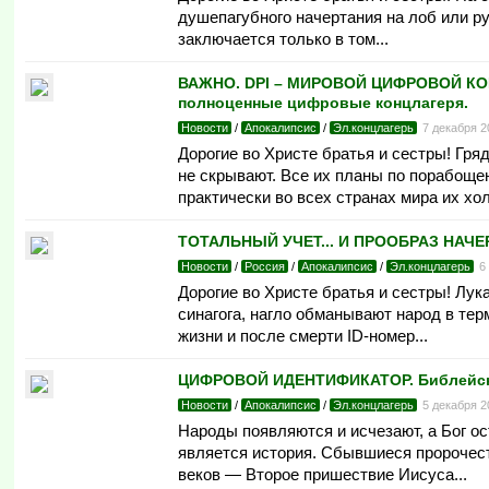
душепагубного начертания на лоб или р
заключается только в том...
ВАЖНО. DPI – МИРОВОЙ ЦИФРОВОЙ КОНТ
полноценные цифровые концлагеря.
Новости
/
Апокалипсис
/
Эл.концлагерь
7 декабря 
Дорогие во Христе братья и сестры! Гр
не скрывают. Все их планы по порабоще
практически во всех странах мира их х
ТОТАЛЬНЫЙ УЧЕТ... И ПРООБРАЗ НАЧЕРТ
Новости
/
Россия
/
Апокалипсис
/
Эл.концлагерь
6
Дорогие во Христе братья и сестры! Лук
синагога, нагло обманывают народ в те
жизни и после смерти ID-номер...
ЦИФРОВОЙ ИДЕНТИФИКАТОР. Библейски
Новости
/
Апокалипсис
/
Эл.концлагерь
5 декабря 
Народы появляются и исчезают, а Бог о
является история. Сбывшиеся пророчест
веков — Второе пришествие Иисуса...