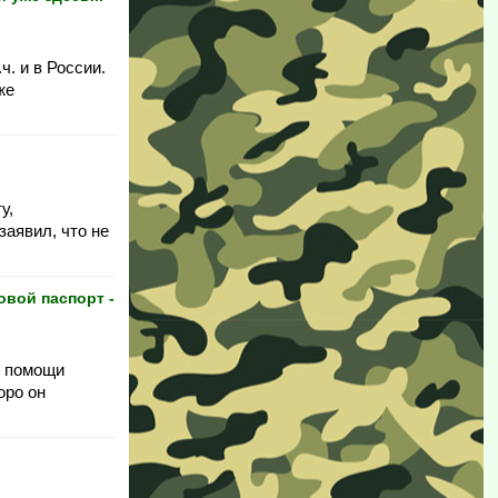
ч. и в России.
же
у,
заявил, что не
вой паспорт -
и помощи
оро он