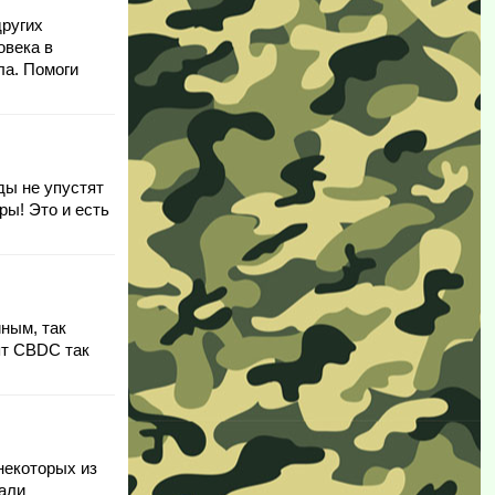
других
овека в
ла. Помоги
ды не упустят
ры! Это и есть
иным, так
ят CBDC так
некоторых из
зали