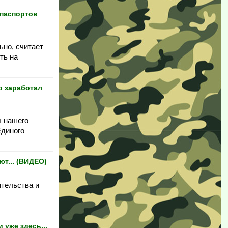
 паспортов
ьно, считает
ть на
о заработал
ы нашего
Единого
т... (ВИДЕО)
ительства и
уже здесь...