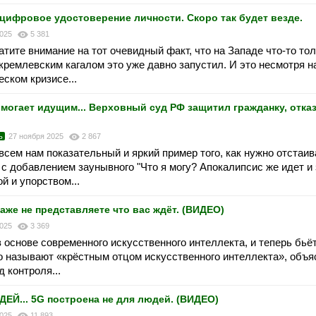
цифровое удостоверение личности. Скоро так будет везде.
2025
5 381
атите внимание на тот очевидный факт, что на Западе что-то то
кремлевским кагалом это уже давно запустил. И это несмотря на
ском кризисе...
огает идущим... Верховный суд РФ защитил гражданку, отка
ь
27 ноября 2025
2 867
 всем нам показательный и яркий пример того, как нужно отстаив
 с добавлением заунывного "Что я могу? Апокалипсис же идет и
й и упорством...
е не представляете что вас ждёт. (ВИДЕО)
2025
3 369
 основе современного искусственного интеллекта, и теперь бьё
то называют «крёстным отцом искусственного интеллекта», объя
 контроля...
.. 5G построена не для людей. (ВИДЕО)
2025
11 893