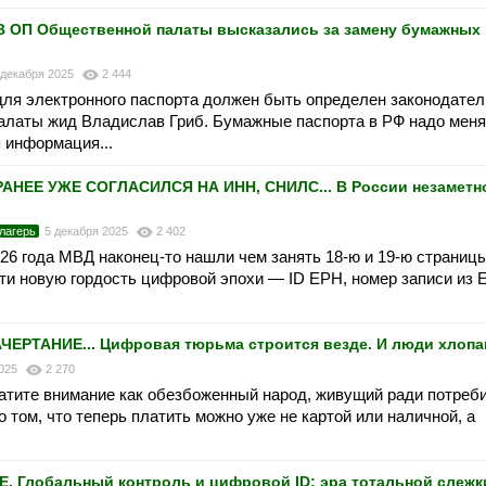
 ОП Общественной палаты высказались за замену бумажных
 декабря 2025
2 444
ля электронного паспорта должен быть определен законодател
алаты жид Владислав Гриб. Бумажные паспорта в РФ надо меня
 информация...
НЕЕ УЖЕ СОГЛАСИЛСЯ НА ИНН, СНИЛС... В России незаметн
лагерь
5 декабря 2025
2 402
026 года МВД наконец-то нашли чем занять 18-ю и 19-ю страниц
сти новую гордость цифровой эпохи — ID ЕРН, номер записи из 
ТАНИЕ... Цифровая тюрьма строится везде. И люди хлопаю
2025
2 270
ратите внимание как обезбоженный народ, живущий ради потреб
 том, что теперь платить можно уже не картой или наличной, а
Глобальный контроль и цифровой ID: эра тотальной слежки 