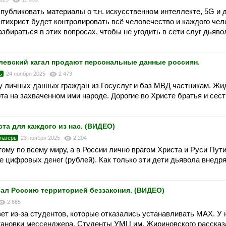
публиковать материалы о т.н. искусственном интеллекте, 5G и 
антихрист будет контролировать всё человечество и каждого чел
бираться в этих вопросах, чтобы не угодить в сети слуг дьяво
левский кагал продают персональные данные россиян.
ь
24 ноября 2025
2 473
 личных данных граждан из Госуслуг и баз МВД частникам. Жи
а на захваченном ими народе. Дорогие во Христе братья и сест
та для каждого из нас. (ВИДЕО)
лагерь
23 ноября 2025
2 204
тому по всему миру, а в России лично врагом Христа и Руси Пут
е цифровых денег (рублей). Как только эти дети дьявола внедр
ал Россию территорией беззакония. (ВИДЕО)
2 865
ет из-за студентов, которые отказались устанавливать MAX. У 
тановки мессенджера. Студенты УМЦ им. Жириновского расска