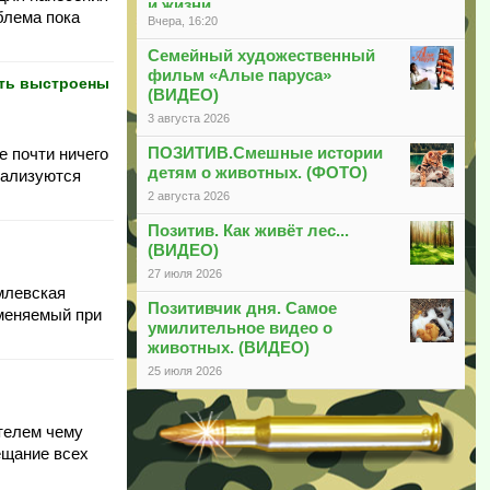
и жизни
блема пока
Вчера, 16:20
Семейный художественный
фильм «Алые паруса»
ыть выстроены
(ВИДЕО)
3 августа 2026
ПОЗИТИВ.Смешные истории
е почти ничего
детям о животных. (ФОТО)
еализуются
2 августа 2026
Позитив. Как живёт лес...
(ВИДЕО)
27 июля 2026
емлевская
Позитивчик дня. Самое
сменяемый при
умилительное видео о
животных. (ВИДЕО)
25 июля 2026
етелем чему
ещание всех