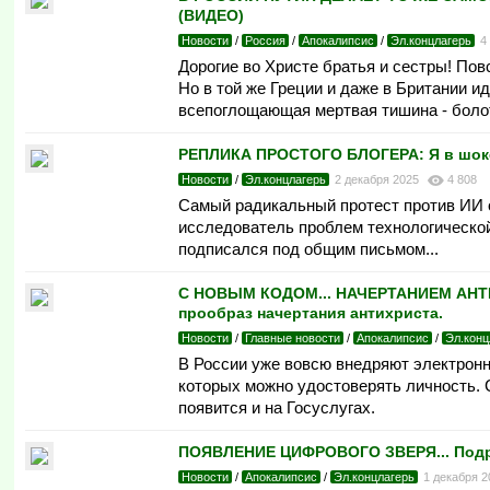
(ВИДЕО)
Новости
/
Россия
/
Апокалипсис
/
Эл.концлагерь
4
Дорогие во Христе братья и сестры! Пов
Но в той же Греции и даже в Британии и
всепоглощающая мертвая тишина - боло
РЕПЛИКА ПРОСТОГО БЛОГЕРА: Я в шоке 
Новости
/
Эл.концлагерь
2 декабря 2025
4 808
Самый радикальный протест против ИИ о
исследователь проблем технологической 
подписался под общим письмом...
С НОВЫМ КОДОМ... НАЧЕРТАНИЕМ АНТИХ
прообраз начертания антихриста.
Новости
/
Главные новости
/
Апокалипсис
/
Эл.конц
В России уже вовсю внедряют электронн
которых можно удостоверять личность. 
появится и на Госуслугах.
ПОЯВЛЕНИЕ ЦИФРОВОГО ЗВЕРЯ... Подр
Новости
/
Апокалипсис
/
Эл.концлагерь
1 декабря 