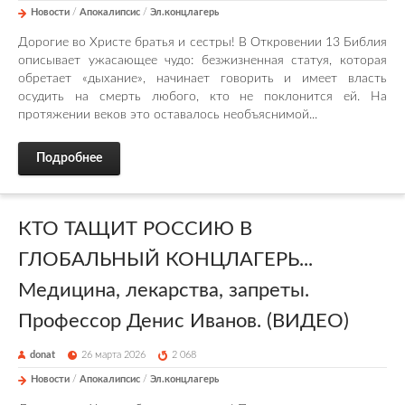
Новости
/
Апокалипсис
/
Эл.концлагерь
Дорогие во Христе братья и сестры! В Откровении 13 Библия
описывает ужасающее чудо: безжизненная статуя, которая
обретает «дыхание», начинает говорить и имеет власть
осудить на смерть любого, кто не поклонится ей. На
протяжении веков это оставалось необъяснимой...
Подробнее
КТО ТАЩИТ РОССИЮ В
ГЛОБАЛЬНЫЙ КОНЦЛАГЕРЬ...
Медицина, лекарства, запреты.
Профессор Денис Иванов. (ВИДЕО)
donat
26 марта 2026
2 068
Новости
/
Апокалипсис
/
Эл.концлагерь