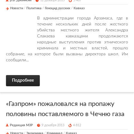
р.Б. Дионисий
12 декабря 2013
5 487
Новости
/
Политика
/
Геноцид русских
/
Кавказ
В администрации города Арзамаса, где в
течение нескольких дней после жесткого
убийства местного жителя Александра
Слакаева кавказцами продолжаются
народные выступления против этнического
криминала и местных властей, прошло
собрание, на которое были вызваны директора школ. Им
сообщили...
Подробнее
«Газпром» пожаловался на пропажу
половины поставляемого в Чечню газа
Редакция М3Р
9 декабря 2013
4 812
Новости
/
Экономика
/
Криминал
/
Кавказ