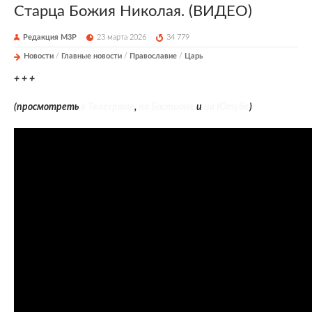
Старца Божия Николая. (ВИДЕО)
Редакция М3Р
23 марта 2026
34 779
Новости
/
Главные новости
/
Православие
/
Царь
+ + +
(просмотреть
в Телеграме
,
на Бастионе
и
на Ютубе
)