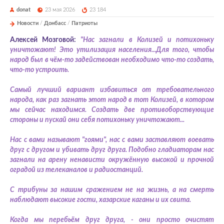
donat
23 мая 2026
23 184
Новости
/
Донбасс
/
Патриоты
Алексей Мозговой:
"Нас загнали в Колизей и потихоньку
уничтожают! Это утилизация населения...Для того, чтобы
народ был в чём-то задействован необходимо что-то создать,
что-то устроить.
Самый лучший вариант избавиться от требовательного
народа, как раз загнать этот народ в тот Колизей, в котором
мы сейчас находимся. Создать две противоборствующие
стороны и пускай они себя потихоньку уничтожают...
Нас с вами называют "гоями", нас с вами заставляют воевать
друг с другом и убивать друг друга. Подобно гладиаторам нас
загнали на арену ненависти окружённую высокой и прочной
оградой из телеканалов и радиостанций.
С трибуны за нашим сражением не на жизнь, а на смерть
наблюдают высокие гости, хазарские каганы и их свита.
Когда мы перебьём друг друга, - они просто очистят