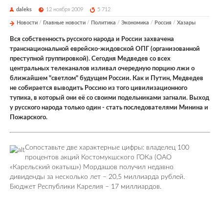
daleks
12 ноября 2009
5 712
Новости
/
Главные новости
/
Политика
/
Экономика
/
Россия
/
Хазары
Вся собственность русского народа и России захвачена
транснациональной еврейско-жидовской ОПГ (организованной
преступной группировкой). Сегодня Медведев со всех
центральных телеканалов изливал очередную порцию лжи о
ближайшем "светлом" будущем России. Как и Путин, Медведев
не собирается выводить Россию из того цивилизационного
тупика, в который они её со своими подельниками загнали. Выход
у русского народа только один - стать последователями Минина и
Пожарского.
Сопоставьте две характерные цифры: владелец 100
процентов акций Костомукшского ГОКа (ОАО
«Карельский окатыш») Мордашов получил недавно
дивиденды за несколько лет – 20,5 миллиарда рублей.
Бюджет Республики Карелия – 17 миллиардов.