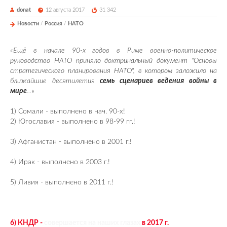
donat
12 августа 2017
31 342
Новости
/
Россия
/
НАТО
«
Ещё в начале 90-х годов в Риме военно-политическое
руководство НАТО приняло доктринальный документ "Основы
стратегического планирования НАТО", в котором заложило на
ближайшие десятилетия
семь сценариев ведения войны в
мире
...
»
1) Сомали - выполнено в нач. 90-х!
2) Югославия - выполнено в 98-99 гг.!
3) Афганистан - выполнено в 2001 г.!
4) Ирак - выполнено в 2003 г.!
5) Ливия - выполнено в 2011 г.!
6) КНДР -
совершается на наших глазах
в 2017 г.