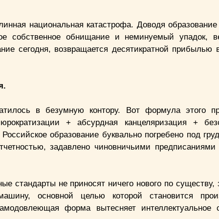
линная национальная катастрофа. Доводя образование
рое собственное обнищание и неминуемый упадок, 
ание сегодня, возвращается десятикратной прибылью 
я.
атилось в безумную контору. Вот формула этого п
бюрократизации + абсурдная канцеляризация + без
Российское образование буквально погребено под гру
тчетностью, задавлено чиновничьими предписаниями
е стандарты не приносят ничего нового по существу, 
ашину, основной целью которой становится прои
самодовлеющая форма вытесняет интеллектуальное с