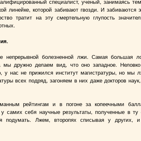
валифицированный специалист, ученый, занимаясь тем
ой линейке, которой забивают гвозди. И забиваются э
рство тратит на эту смертельную глупость значите
отных.
ия.
оле непрерывной болезненной лжи. Самая большая л
а мы дружно делаем вид, что оно западное. Неловк
, у нас не прижился институт магистратуры, но мы л
туры всех подряд, загоняем в них даже докторов наук
уманным рейтингам и в погоне за копеечными бал
 у самих себя научные результаты, полученные в ту
я подумать. Лжем, второпях списывая у других, и