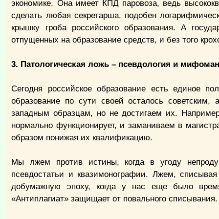
экономике. Она имеет КПД паровоза, ведь высокок
сделать любая секретарша, подобен логарифмическ
крышку гроба российского образования. А госуда
отпущенных на образование средств, и без того крох
3. Патологическая ложь – псевдология и мифоман
Сегодня российское образование есть единое п
образование по сути своей осталось советским, 
западным образцам, но не достигаем их. Например
нормально функционирует, и заманиваем в магистра
образом понижая их квалификацию.
Мы лжем против истины, когда в угоду непрод
псевдостатьи и квазимонографии. Лжем, списывая
добумажную эпоху, когда у нас еще было врем
«Антиплагиат» защищает от повального списывания.