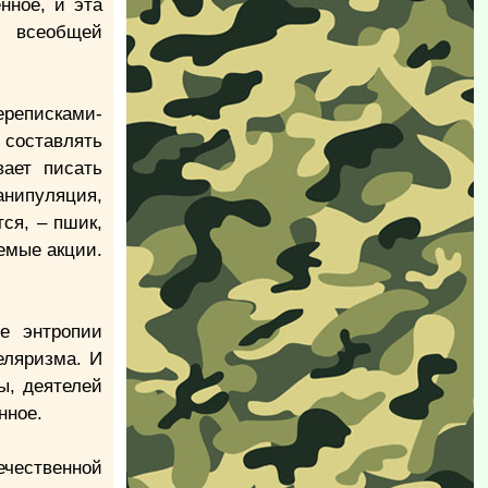
нное, и эта
ю всеобщей
ереписками-
 составлять
вает писать
нипуляция,
ся, – пшик,
емые акции.
е энтропии
еляризма. И
ы, деятелей
нное.
ечественной