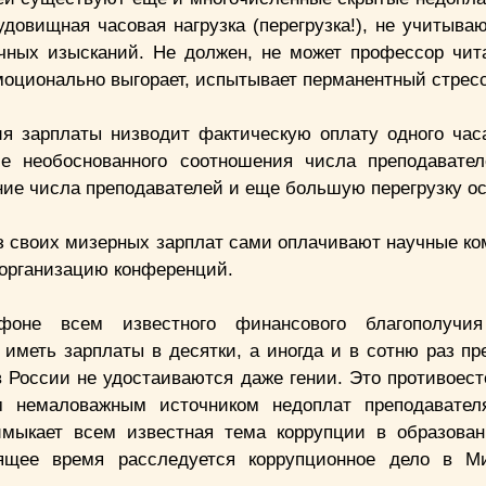
довищная часовая нагрузка (перегрузка!), не учитыва
учных изысканий. Не должен, не может профессор чит
эмоционально выгорает, испытывает перманентный стресс
ия зарплаты низводит фактическую оплату одного час
ие необоснованного соотношения числа преподавате
ние числа преподавателей и еще большую перегрузку о
из своих мизерных зарплат сами оплачивают научные ко
 организацию конференций.
оне всем известного финансового благополучия
 иметь зарплаты в десятки, а иногда и в сотню раз 
в России не удостаиваются даже гении. Это противоест
м немаловажным источником недоплат преподавател
мыкает всем известная тема коррупции в образован
оящее время расследуется коррупционное дело в Ми