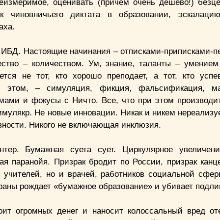
еизмеримое, оценивать (причем очень дешево!) безце
ок чиновничьего диктата в образовании, эскалаци
аха.
я ИБД. Настоящие начинания – отписками-приписками-п
ество – количеством. Ум, знание, таланты – умением
тся не тот, кто хорошо преподает, а тот, кто успе
и этом, – симуляция, фикция, фальсификация, ма
мами и фокусы с Ничто. Все, что при этом производит
имулякр. Не новые инновации. Никак и никем нереализу
ности. Никого не включающая инклюзия.
тер. Бумажная суета сует. Циркулярное увеличени
я паранойя. Призрак бродит по России, призрак канц
х учителей, но и врачей, работников социальной сфер
траны рождает «бумажное образование» и убивает подли
ит огромных денег и наносит колоссальный вред от