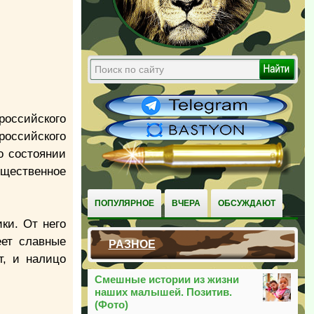
оссийского
российского
о состоянии
бщественное
ПОПУЛЯРНОЕ
ВЧЕРА
ОБСУЖДАЮТ
ки. От него
еет славные
РАЗНОЕ
т, и налицо
Смешные истории из жизни
наших малышей. Позитив.
(Фото)