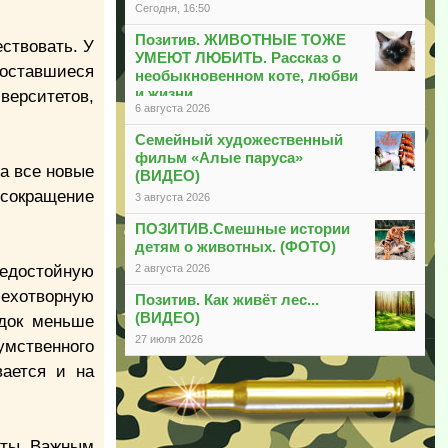
Сегодня, 16:50
Позитив. ЖИВОТНЫЕ ТОЖЕ
ствовать. У
УМЕЮТ ЛЮБИТЬ. Рассказ о
 оставшиеся
необыкновенном коте, любви
и жизни
верситетов,
6 августа 2026
Семейный художественный
фильм «Алые паруса»
а все новые
(ВИДЕО)
 сокращение
3 августа 2026
ПОЗИТИВ.Смешные истории
детям о животных. (ФОТО)
едостойную
2 августа 2026
мехотворную
Позитив. Как живёт лес...
(ВИДЕО)
ядок меньше
27 июля 2026
умственного
вается и на
аты. Важным