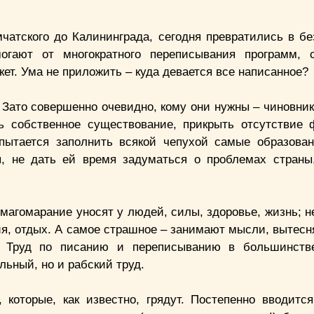
чатского до Калининграда, сегодня превратились в б
огают от многократного переписывания программ, с
кет. Ума не приложить – куда девается все написанное?
 Зато совершенно очевидно, кому они нужны – чиновник
 собственное существование, прикрыть отсутствие 
пытается заполнить всякой чепухой самые образова
, не дать ей время задуматься о проблемах страны
магомарание уносят у людей, силы, здоровье, жизнь; н
ия, отдых. А самое страшное – занимают мысли, вытесн
ы. Труд по писанию и переписыванию в большинств
льный, но и рабский труд.
которые, как известно, грядут. Постепенно вводитс