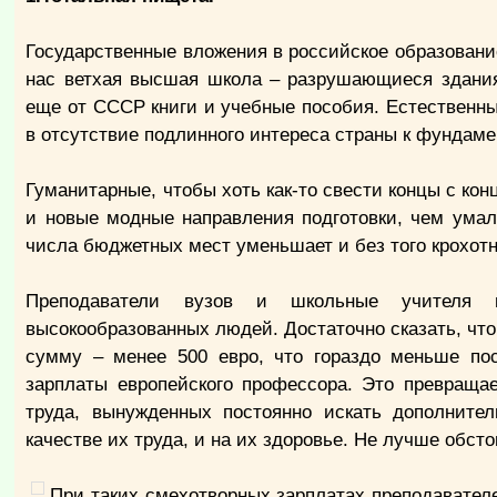
Государственные вложения в российское образовани
нас ветхая высшая школа – разрушающиеся здания
еще от СССР книги и учебные пособия. Естественн
в отсутствие подлинного интереса страны к фундам
Гуманитарные, чтобы хоть как-то свести концы с ко
и новые модные направления подготовки, чем ума
числа бюджетных мест уменьшает и без того крохот
Преподаватели вузов и школьные учителя п
высокообразованных людей. Достаточно сказать, чт
сумму – менее 500 евро, что гораздо меньше по
зарплаты европейского профессора. Это превраща
труда, вынужденных постоянно искать дополнител
качестве их труда, и на их здоровье. Не лучше обст
При таких смехотворных зарплатах преподавате