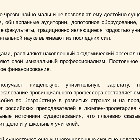
е чрезвычайно малы и не позволяют ему достойно суще
, обшарпанные аудитории, допотопное оборудование,
ые факультеты, традиционно являющиеся гордостью уни
ентальной науке выживают из последних сил.
нцами, распыляют накопленный академический арсенал н
ляют свой изначальный профессионализм. Постоянное
ное финансирование.
олучают нищенскую, унизительную зарплату, н
о жалование провинциального профессора составляет с
собия по безработице в развитых странах и на пор
ет российских преподавателей в люмпен-пролетариев 
ьные источники существования, что плачевно сказы
оит дело и у школьных учителей.
лей существуют еще и многочисленные скрытые недопл