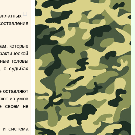
езплатных
оставления
ам, которые
фактической
нные головы
, о судьбах
е оставляют
яют из умов
е своем не
я и система