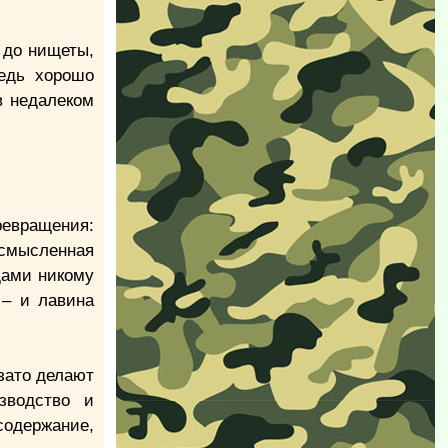
 до нищеты,
ведь хорошо
в недалеком
ревращения:
смысленная
дами никому
 – и лавина
зато делают
зводство и
одержание,