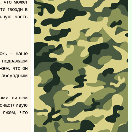
, что может
ти гвозди в
льную часть
ожь – наше
о подражаем
жем, что он
, абсурдным
лами пишем
 счастливую
 лжем, что