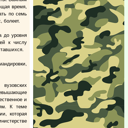
ющая время,
ать по семь
, болеет.
а до уровня
лей к числу
ставшихся.
мандировки,
 вузовских
превышающие
ественное и
ям. К теме
ии, которая
нистерстве