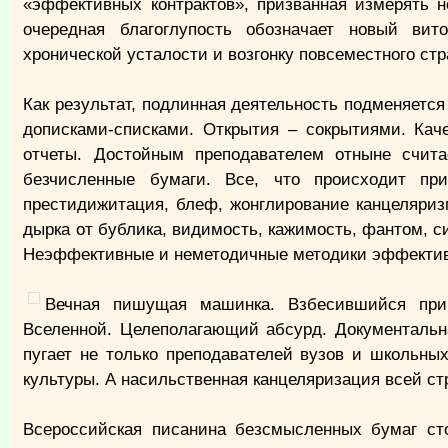
«эффективных контрактов», призванная измерять н
очередная благоглупость обозначает новый вит
хронической усталости и возгонку повсеместного стр
Как результат, подлинная деятельность подменяетс
дописками-списками. Открытия – сокрытиями. Кач
отчеты. Достойным преподавателем отныне считае
безчисленные бумаги. Все, что происходит пр
престидижитация, блеф, жонглирование канцеляриз
дырка от бублика, видимость, кажимость, фантом, с
Неэффективные и неметодичные методики эффектив
Вечная пишущая машинка. Взбесившийся прин
Вселенной. Целеполагающий абсурд. Документальна
пугает не только преподавателей вузов и школьны
культуры. А насильственная канцеляризация всей с
Всероссийская писанина безсмысленных бумаг сто