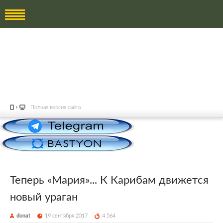
Полная версия сайта
Теперь «Мария»... К Карибам движется
новый ураган
donat
19 сентября 2017
4 564