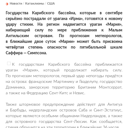
Новости
/
Катаклизмы
/
США
Государства Карибского бассейна, которые в сентябре
серьёзно пострадали от урагана «Ирма», готовятся к новому
удару стихии. На регион надвигается ураган «Мария»,
набирающий силу по мере приближения к Малым
Антильским островам. По прогнозам метеорологов,
в ближайшие двое суток «Марии» может быть присвоена
четвёртая степень опасности по пятибалльной шкале
Саффира — Симпсона.
К государствам Карибского бассейна приближается
ураган «Мария», который продолжает набирать силу.
По прогнозам метеорологов, первый удар непогоды придётся
на острова: французские Мартинику и Гваделупу, государство
Доминика, заморскую территорию Британии Монтсеррат,
а также на Федерацию Сент-Китс и Невис.
Также штормовое предупреждение действует для Антигуа
и Барбуды, нидерландских островов Саба и Синт-Эстатиус,
которые являются особыми общинами Нидерландов, а также
для островного государства Сент-Люсии. Как сообщается,
стихия обрушится на эти территории в ближайшие 36 часов.