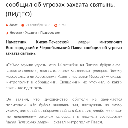
сообщил об угрозах захвата святынь.
(ВИДЕО)
donat
21 сентября 2018
6 744
Новости
/
Украина
/
Православие
Наместник Киево-Печерской лавры, митрополит
Вышгородский и Чернобыльский Павел сообщил об угрозах
захвата святынь.
«Сейчас звучат угрозы, что 14 октября, на Покров, будут вновь
захваты святынь, так называемых московских центров. Почему
московских, а не Христовых? Разве у нас здесь Москва?»
— сказал
митрополит в обращении. Священник не уточнил, о каких
святынях идет речь.
Он заявил, что духовенство обители не занимается
политикой.
«Не будем творить зла, поступать по злому
умыслу, как сегодня собирают подписи для того, чтобы по каким-
то непонятным законам отобрать и вернуть государству
Киево-Печерскую лавру»
,— сказал митрополит Павел.