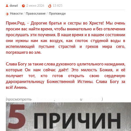
donat
2 июня 2026
13 825
Новости
/
Православие
/
Проповеди
Прим.Ред. - Дорогие братья и сестры во Христе! Мы очень
просим вас найти время, чтобы внимательно и без отвлечения
прослушать эти поучения. В наше время и в нашем состоянии
они нужны нам как воздух, как глоток студеной воды в
испепеляющей пустыне страстей и грехов мира сего,
погрязшего во зле.
Слава Богу за такие слова духовного целительного назидания,
которые Он нам сейчас даёт! Это милость Божия, и её
получает тот, кто готов открыть свою сердечную
дарохранительницу Божественной Истины. Слава Богу за
всё! Аминь.
(просмотреть
в Телеграме
,
на Бастионе
и
на Ютубе
)