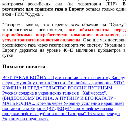
контролем российских сил (на территории ЛНР).
В
результате для транзита газа в Европу
остался только один
вход - ГИС "Суджа".
"Газпром" заявил, что перенос всех объемов на "Суджу"
технологически невозможен,
все обязательства перед
европейскими потребителями компания выполняет, а
услуги транзита полностью оплачены.
С конца мая поставки
российского газа через газотранспортную систему Украины в
Европу держатся на уровне 40-43 миллиона кубометров в
сутки.
Похожие новости
ВОТ ТАКАЯ ВОЙНА... Путин поставляет газ клятому Западу,
ведущему войну против России. Эта война - договорняк!
ЭТО
ИЗМЕНА И ПРЕДАТЕЛЬСТВО РОССИИ ПУТИНЫМ...
Русская солярка в украинских танках и "Хаймерсах".
(ВИДЕО)
КОМУ ВОЙНА, А ПУТИНУ И ЕГО КАГАЛУ -
МАТЬ РОДНА... Кремль через Украину усиленно наращивает
поставки газа Европе. (ВИДЕО)
«Газпром нефть» начала
продажи нефти за рубли и юани
"Газпром" 16 мая переведет
Украину на предоплату