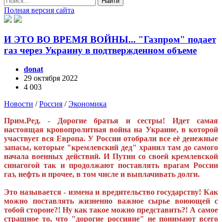
Найти
Полная версия сайта
И ЭТО ВО ВРЕМЯ ВОЙНЫ... "Газпром" подает
газ через Украину в подтвержденном объеме
donat
29 октября 2022
4 003
Новости
/
Россия
/
Экономика
Прим.Ред. - Дорогие братья и сестры! Идет самая
настоящая кровопролитная война на Украине, в которой
участвует вся Европа. У России отобрали все её денежные
запасы, которые "кремлевский дед" хранил там до самого
начала военных действий. И Путин со своей кремлевской
синагогой так и продолжают поставлять врагам России
газ, нефть и прочее, в том числе и выплачивать долги.
Это называется - измена и вредительство государству! Как
можно поставлять жизненно важное сырье воюющей с
тобой стороне?! Ну как такое можно представить?! А самое
страшное то, что "дорогие россияне" не понимают всего