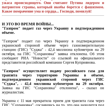
ужаса происходящего. Они считают Путина лидером и
патриотом страны, который якобы борется с фашизмом.
Какое помрачение ума и сердца... Господи, помилуй!
И ЭТО ВО ВРЕМЯ ВОЙНЫ...
"Газпром" подает газ через Украину в подтвержденном
объеме.
"Газпром" подает г
аз через Украину в подтвержденном
украинской стороной объеме через газоизмерительную
станцию (ГИС) "Суджа" - 42,4 миллиона кубометров на 29
октября, на ГИС "Сохрановка" заявка отклонена. Об этом
сообщают РИА "Новости" со ссылкой на официального
представителя российской компании Сергея Куприянова.
"Газпром" осуществляет подачу российского газа для
транзита через территорию Украины в объеме,
подтвержденном украинской стороной через ГИС
"Суджа", - 42,4 миллиона кубометров на 29 октября
.
Заявка на ГИС "Сохрановка" отклонена", - сказал он
журналистам.
Украина с 11 мая прекратила прием для транзита газа через
ГИС "Сохрановка", сославшись на то, что она находится под