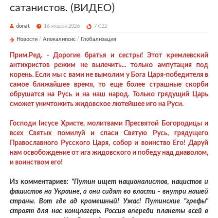
сатанистов. (ВИДЕО)
donat
16 января 2026
7 022
Новости
/
Апокалипсис
/
Глобализация
Прим.Ред. - Дорогие братья и сестры! Этот кремлевский
антихристов режим не вылечить... только ампутация под
корень. Если мы с вами не вымолим у Бога Царя-победителя в
самое ближайшее время, то еще более страшные скорби
обрушатся на Русь и на наш народ. Только грядущий Царь
сможет уничтожить жидовское лютейшее иго на Руси.
Господи Iисусе Христе, молитвами Пресвятой Богородицы и
всех Святых помилуй и спаси Святую Русь, грядущего
Православного Русского Царя, собор и воинство Его! Даруй
нам освобождение от ига жидовского и победу над диаволом,
и воинством его!
Из комментариев:
"Путин ищет националистов, нацистов и
фашистов на Украине, а они сидят во власти - внутри нашей
страны. Вот где ад кромешный! Ужас! Путинские "грефы"
строят для нас концлагерь.
Россия впереди планеты всей в