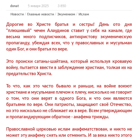
donat
5 января 2025
3 850
Новости
/
Главные новости
/
Экуменизм
/
Ислам
Дорогие во Христе братья и сестры! День ото дня
"плюшевый" чечен Алаудинов ставит у себя на канале, где
весьма много подписчиков, антихристову экуменическую
пропаганду, убеждая всех, что у православных и мусульман
один Бог, и они братья по вере.
Это происки сатаны-шайтана, который используя кровавую
войну, пытается ввести в заблуждение христиан, толкая их на
предательство Христа.
То что
, как это часто бывало и раньше,
на войне воюют
христиане и мусульмане плечом к плечу, нисколько не говорит
о том, что они верят в одного Бога, и что они являются
братьями по вере. Они патриоты, защищают своё Отечество,
но это нисколько не сближает их в вере. Всем утверждающим
и пропагандирующим обратное - анафема трижды.
Православной церковью ислам анафематствован, и никто не
может эту анафему снять или отменить. И за века никто этого