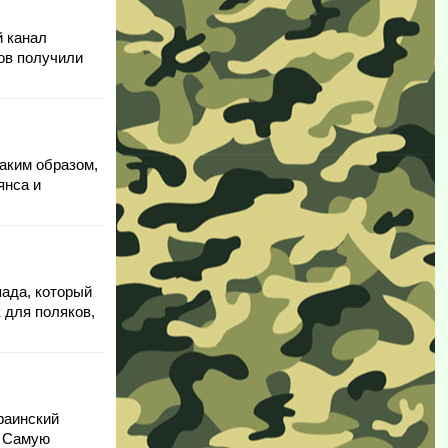
й канал
тов получили
аким образом,
янса и
ада, который
 для поляков,
раинский
. Самую