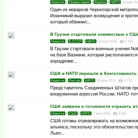
Новости
/
Православие
/
Европа
/
НАТО
12 мая 2
Один из иерархов Черногорской митроп
Иоанникий выразил возмущение и проте
который обвинил...
В Грузии стартовали совместные с СШ
Новости
/
Б.СССР
/
НАТО
12 мая 2015
3 510
В Грузии стартовали военные учения No
на базе Вазиани, которая располагаютс
аэродроме...
США и НАТО перешли в боеготовность 
Новости
/
Россия
/
НАТО
10 мая 2015
8 718
Представитель Соединенных Штатов при
вооруженная агрессия России. НАТО тотч
США заявили о готовности отразить ат
Новости
/
США
/
НАТО
7 мая 2015
3 851
США готовы отреагировать на возможное
альянса, поскольку это обязательство 
Льют...