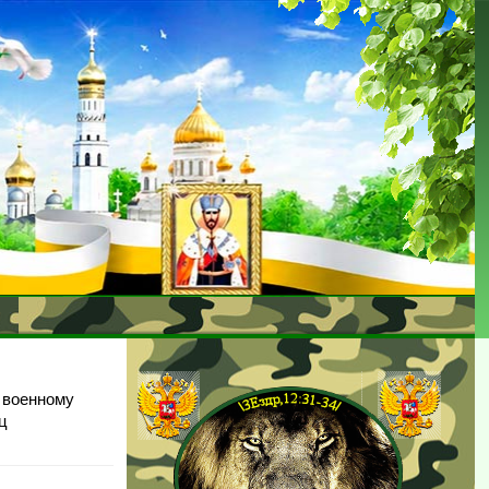
 военному
иц