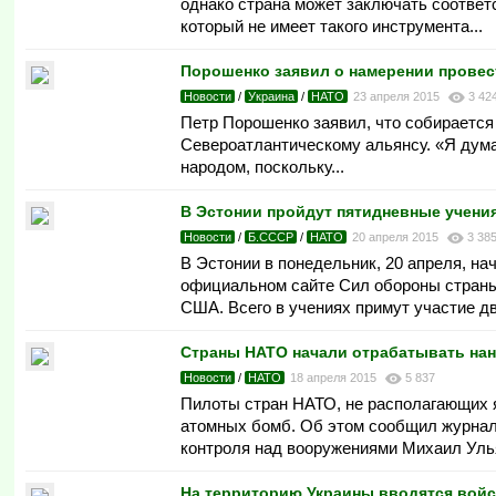
однако страна может заключать соответ
который не имеет такого инструмента...
Порошенко заявил о намерении провес
Новости
/
Украина
/
НАТО
23 апреля 2015
3 42
Петр Порошенко заявил, что собирается
Североатлантическому альянсу. «Я дум
народом, поскольку...
В Эстонии пройдут пятидневные учени
Новости
/
Б.СССР
/
НАТО
20 апреля 2015
3 38
В Эстонии в понедельник, 20 апреля, н
официальном сайте Сил обороны страны
США. Всего в учениях примут участие д
Страны НАТО начали отрабатывать на
Новости
/
НАТО
18 апреля 2015
5 837
Пилоты стран НАТО, не располагающих 
атомных бомб. Об этом сообщил журнал
контроля над вооружениями Михаил Улья
На территорию Украины вводятся вой