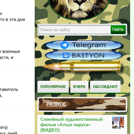
о
то в эти дни
е военные
сти, и
ПОПУЛЯРНОЕ
ВЧЕРА
ОБСУЖДАЮТ
тавитель
а,
РАЗНОЕ
Семейный художественный
фильм «Алые паруса»
Петр
(ВИДЕО)
вух дней.