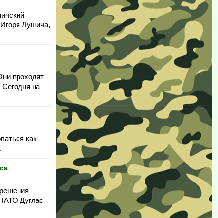
шичский
 Игоря Лушича,
Они проходят
 Сегодня на
ваться как
.
нса
 решения
 НАТО Дуглас