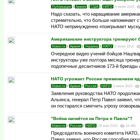
Публикации
/
Армия
/
США
/
НАТО
9 июня 2015
Надо сказать, что наращивание американ
стремительно, что больше напоминает ст
НАТО непринужденно «поигрывает мускул
Американские инструктора тренируют 
Новости
/
Армия
/
Украина
/
НАТО
3 июня 2015
Очередное видео учений бойцов Нацгва
инструкторы уже полтора месяца тренир
подопечные десантников 173-й бригады 
НАТО угрожает России применением яд
Новости
/
Армия
/
Россия
/
НАТО
3 июня 2015
Заявления руководства НАТО продолжаю
Альянса, генерал Петр Павел заявил, чт
он постарался смягчить угрозу оговоркам
"Война начнётся на Петра и Павла"?
Новости
/
Россия
/
НАТО
28 мая 2015
16 481
Председатель военного комитета НАТО, 
Павел заявил, что Россия способна окк