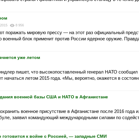
ром
 2015
8 956
т поражать мировую прессу — на этот раз официальный предс
о военный блок применит против России ядерное оружие. Правд
ачнется уже летом
ндлер пишет, что высокопоставленный генерал НАТО сообщил
т начаться летом 2015 года. «Мы, вероятно, окажется в состоя
здания военной базы США и НАТО в Афганистане
хранить военное присутствие в Афганистане после 2016 года и
абуле, заявил командующий международными силами по содейс
о готовится к войне с Россией, — западные СМИ