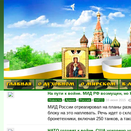
ГЛАВНАЯ
О ДУХОВНОМ
О МИРСКОМ
В 
На пути к войне. МИД РФ возмущен, но
Новости
/
Армия
/
Россия
/
НАТО
16 июня 2015
МИД России отреагировал на планы раз
блоку на это наплевать. Речь идет о ск
бронетехники, включая 250 танков, а та
НАТО готовят к войне. США ускорено у