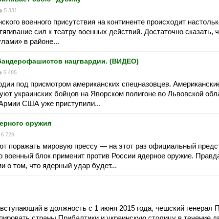
5 331
ского военного присутствия на континенте происходит настольк
ягивание сил к театру военных действий. Достаточно сказать, ч
ами» в районе...
бандерофашистов нацгвардии. (ВИДЕО)
5 485
рдии под присмотром американских спецназовцев. Американски
уют украинских бойцов на Яворском полигоне во Львовской обла
Армии США уже приступили...
ерного оружия
6 729
т поражать мировую прессу — на этот раз официальный предс
о военный блок применит против России ядерное оружие. Правд
и о том, что ядерный удар будет...
вступающий в должность с 1 июня 2015 года, чешский генерал 
упировать страны Прибалтики и украинскую столицу в течение д