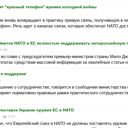
ят "красный телефон" времен холодной войны
е вновь возвращают в практику прямую связь, получившую в п
фон». Речь идет о каналах связи, которые обеспечат НАТО дос
лянется НАТО и ЕС полностью поддерживать антироссийскую 
3 485
О во главе с председателем премьер-министром страны Мило Д
платах средствам массовой информации за хвалебные статьи о
 о поддержке
5
шение о сотрудничестве, говорится в сообщении министерства
ряет нормативно-правовые рамки практического сотрудничеств
поставок Украине оружия ЕС и НАТО
5
3 047
л, что Европейский союз и НАТО не должны поставлять оружие 