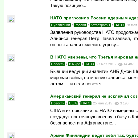
Такую позицию...
НАТО пригрозило России ядерным уда
Публикации
/
Россия
/
Катастрофы
/
НАТО
28 мая
Заявления руководства НАТО продолжаю
Альянса, генерал Петр Павел заявил, чт
он постарался смягчить угрозу...
В НАТО уверены, что Третья мировая н
Новости
/
В мире
/
НАТО
27 мая 2015
14 487
Бывший ведущий аналитик АНБ Джон Ши
мировая война, по мнению альянса, може
летом — и если повезет...
Американский генерал не исключил со
Новости
/
США
/
НАТО
25 мая 2015
3 196
США и их союзники по НАТО намерены со
создадут постоянную военную базу в К
безопасности в Афганистане...
Армия Финляндии ведет себя так, будт