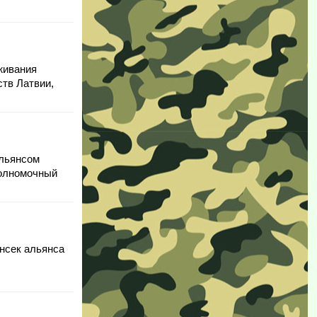
живания
ств Латвии,
альянсом
полномочный
енсек альянса