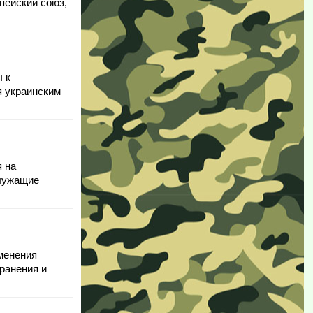
пейский союз,
ы к
я украинским
я на
служащие
менения
ранения и