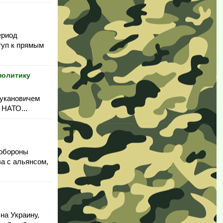
ериод
туп к прямым
политику
жукановичем
 НАТО...
 обороны
а с альянсом,
на Украину,