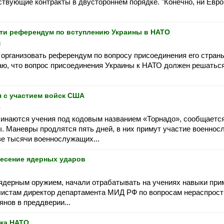
ствующие контракты в двустороннем порядке. "Конечно, ни Евро
ти референдум по вступлению Украины в НАТО
4
 организовать референдум по вопросу присоединения его стран
аю, что вопрос присоединения Украины к НАТО должен решатьс
я с участием войск США
5
ачинаются учения под кодовым названием «Торнадо», сообщаетс
. Маневры продлятся пять дней, в них примут участие военно
ве тысячи военнослужащих...
несение ядерных ударов
ядерным оружием, начали отрабатывать на учениях навыки при
истам директор департамента МИД РФ по вопросам нераспрост
нов в преддверии...
ска НАТО