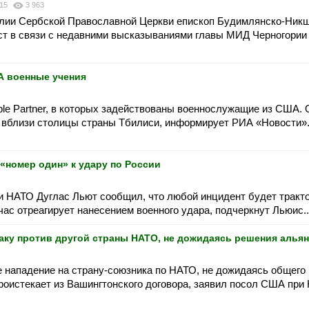
015
3 963
олии Сербской Православной Церкви епископ Будимлянско-Ник
ст в связи с недавними высказываниями главы МИД Черногории
А военные учения
ble Partner, в которых задействованы военнослужащие из США. 
я вблизи столицы страны Тбилиси, информирует РИА «Новости».
«номер один» к удару по России
 НАТО Дуглас Льют сообщил, что любой инцидент будет тракто
ас отреагирует нанесением военного удара, подчеркнут Льюис..
аку против другой страны НАТО, не дожидаясь решения алья
 нападение на страну-союзника по НАТО, не дожидаясь общего
проистекает из Вашингтонского договора, заявил посол США при