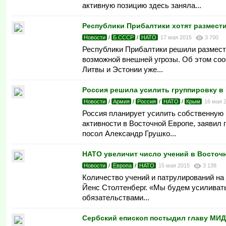
активную позицию здесь заняла...
Республики Прибалтики хотят размест
Новости
/
Б.СССР
/
НАТО
17 мая 2015
3 700
Республики Прибалтики решили размест
возможной внешней угрозы. Об этом соо
Литвы и Эстонии уже...
Россия решила усилить группировку в
Новости
/
Армия
/
Россия
/
НАТО
/
Крым
16 мая 
Россия планирует усилить собственную
активности в Восточной Европе, заявил
посол Александр Грушко...
НАТО увеличит число учений в Восточ
Новости
/
Европа
/
НАТО
15 мая 2015
3 138
Количество учений и патрулирований на
Йенс Столтенберг. «Мы будем усиливать
обязательствами...
Сербский епископ постыдил главу МИД