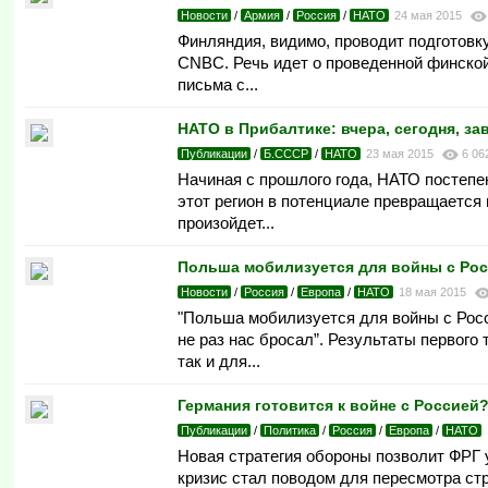
Новости
/
Армия
/
Россия
/
НАТО
24 мая 2015
Финляндия, видимо, проводит подготовк
CNBC. Речь идет о проведенной финской
письма с...
НАТО в Прибалтике: вчера, сегодня, за
Публикации
/
Б.СССР
/
НАТО
23 мая 2015
6 06
Начиная с прошлого года, НАТО постепе
этот регион в потенциале превращается
произойдет...
Польша мобилизуется для войны с Ро
Новости
/
Россия
/
Европа
/
НАТО
18 мая 2015
"Польша мобилизуется для войны с Рос
не раз нас бросал”. Результаты первого
так и для...
Германия готовится к войне с Россией
Публикации
/
Политика
/
Россия
/
Европа
/
НАТО
Новая стратегия обороны позволит ФРГ 
кризис стал поводом для пересмотра ст