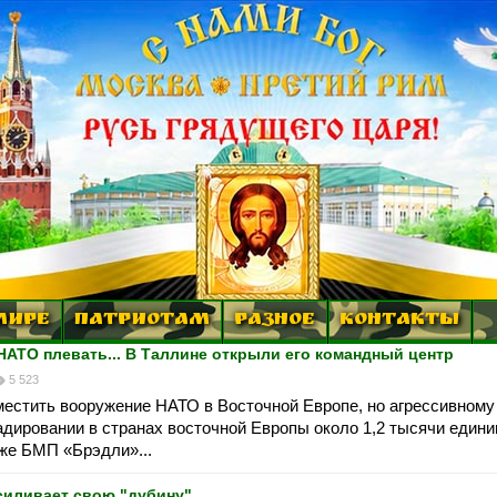
МИРЕ
ПАТРИОТАМ
РАЗНОЕ
КОНТАКТЫ
 НАТО плевать... В Таллине открыли его командный центр
5 523
местить вооружение НАТО в Восточной Европе, но агрессивному
ладировании в странах восточной Европы около 1,2 тысячи един
кже БМП «Брэдли»...
силивает свою "дубину"