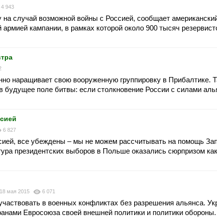
4 943
у на случай возможной войны с Россией, сообщает американски
 армией кампании, в рамках которой около 900 тысяч резервис
втра
2
нно наращивает свою вооруженную группировку в Прибалтике. Т
 в будущее поле битвы: если столкновение России с силами аль
ссией
6 827
сией, все убеждены – мы не можем рассчитывать на помощь Зап
 тура президентских выборов в Польше оказались сюрпризом как
?
18 мая 2015
6 071
участвовать в военных конфликтах без разрешения альянса. Ук
ранами Евросоюза своей внешней политики и политики обороны