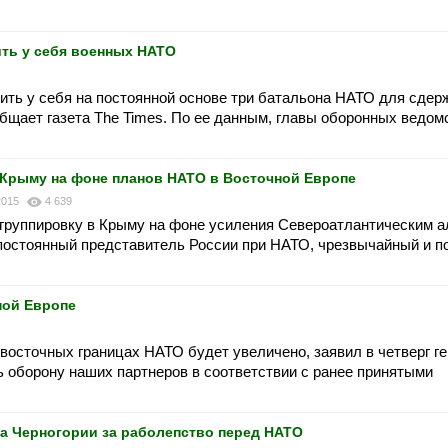
ить у себя военных НАТО
ить у себя на постоянной основе три батальона НАТО для сдер
бщает газета The Times. По ее данным, главы оборонных ведом
 Крыму на фоне планов НАТО в Восточной Европе
2015
4 639
 группировку в Крыму на фоне усиления Североатлантическим 
 постоянный представитель России при НАТО, чрезвычайный и 
ной Европе
 восточных границах НАТО будет увеличено, заявил в четверг г
 оборону наших партнеров в соответствии с ранее принятыми
а Черногории за раболепство перед НАТО