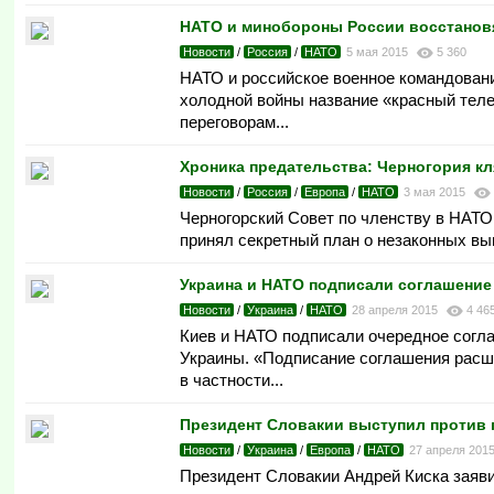
НАТО и минобороны России восстанов
Новости
/
Россия
/
НАТО
5 мая 2015
5 360
НАТО и российское военное командовани
холодной войны название «красный теле
переговорам...
Хроника предательства: Черногория к
Новости
/
Россия
/
Европа
/
НАТО
3 мая 2015
Черногорский Совет по членству в НАТ
принял секретный план о незаконных вы
Украина и НАТО подписали соглашение
Новости
/
Украина
/
НАТО
28 апреля 2015
4 46
Киев и НАТО подписали очередное согла
Украины. «Подписание соглашения расши
в частности...
Президент Словакии выступил против 
Новости
/
Украина
/
Европа
/
НАТО
27 апреля 201
Президент Словакии Андрей Киска заяви