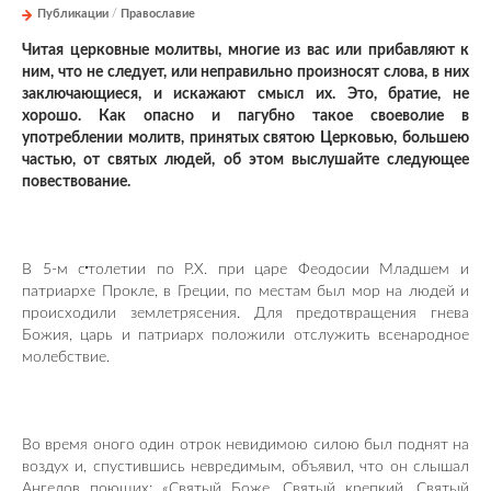
Публикации
/
Православие
Читая церковные молитвы, многие из вас или прибавляют к
ним, что не следует, или неправильно произносят слова, в них
заключающиеся, и искажают смысл их. Это, братие, не
хорошо. Как опасно и пагубно такое своеволие в
употреблении молитв, принятых святою Церковью, большею
частью, от святых людей, об этом выслушайте следующее
повествование.
В 5-м с
толетии по Р.X. при царе Феодосии Младшем и
патриархе Прокле, в Греции, по местам был мор на людей и
происходили землетрясения. Для предотвращения гнева
Божия, царь и патриарх положили отслужить всенародное
молебствие.
Во время оного один отрок невидимою силою был поднят на
воздух и, спустившись невредимым, объявил, что он слышал
Ангелов поющих: «Святый Боже, Святый крепкий, Святый